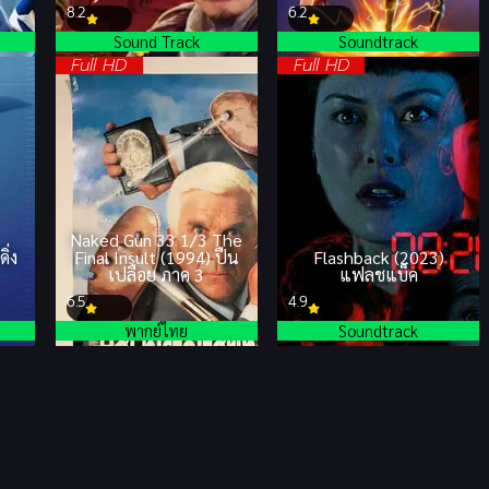
8.2
6.2
Sound Track
Soundtrack
Full HD
Full HD
Naked Gun 33 1/3 The
ิ่ง
Final Insult (1994) ปืน
Flashback (2023)
เปลือย ภาค 3
แฟลชแบ็ค
6.5
4.9
พากย์ไทย
Soundtrack