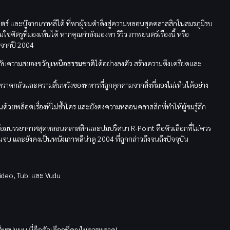
ตร์
และบู๊จากเกาหลีใต้ ที่พาผู้ชมดำดิ่งสู่ความหลอนสุดคลาสสิกในสมรภูมิรบ
ใช่ศัตรูที่มองเห็นได้ หากคุณกำลังมองหา รีวิว ภาพยนตร์เรื่องนี้ หรือ
จจากปี 2004
กับความสยองขวัญ
เหนือธรรมชาติ
ได้อย่างลงตัว สร้างความตึงเครียดและ
ดกลัวและความสิ้นหวังของทหารที่ถูกคุกคามจากสิ่งที่มองไม่เห็นได้อย่าง
้วยพล็อตเรื่องที่ไม่ซ้ำใคร และยังคงความหลอนคลาสสิกที่ทำให้ผู้ชมรู้สึก
าพร้อมบรรยากาศสุดหลอนคลาสสิกและปมปริศนา R-Point คือตัวเลือกที่ไม่ควร
จนจบ และยังคงเป็น
หนังเกาหลี
น่าดู 2004 ที่ถูกกล่าวถึงจนถึงปัจจุบัน
ideo, Tubi และ Vudu
รูปแบบ นี่คือตัวเลือกที่คุณไม่ควรพลาด!