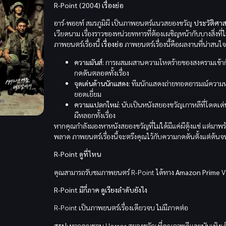
R-Point (2004) เรื่องย่อ
อาร์-พอยท์ สมรภูมิผี เป็นภาพยนตร์แนวสยองขวัญ
ประวัติศาส
เวียดนาม เรื่องราวของหน่วยทหารที่ต้องเผชิญหน้ากับบางสิ่งที่ไม่
ภาพยนตร์เรื่องนี้
เรื่องย่อ
ภาพยนตร์เรื่องนี้คือผลงานที่น่าสนใ
ความมันส์:
การผสมผสานความโหดร้ายของสงครามเข้า
กดดันตลอดทั้งเรื่อง
จุดเด่นด้านนักแสดง:
ทีมนักแสดงถ่ายทอดอารมณ์ความหวา
ยอดเยี่ยม
ความแปลกใหม่:
นับเป็นหนังสยองขวัญเกาหลีที่โดดเด่นด
ผีหลอกทั้งเรื่อง
หากคุณกำลังมองหาหนังสยองขวัญที่ไม่ได้มีแค่ผีตุ้งแช่ แต่ม
พลาด ภาพยนตร์เรื่องนี้จะตรึงคุณไว้กับความกดดันตั้งแต่ต้น
R-Point ดูที่ไหน
คุณสามารถรับชมภาพยนตร์ R-Point ได้ทาง
Amazon Prime
V
R-Point มีกี่ภาค ดูเรียงลำดับยังไง
R-Point เป็นภาพยนตร์เรื่องเดียวจบ ไม่มีภาคต่อ
สรุป:
หากคุณชอบ Horror สยองขวัญ ที่คุณภาพดีและบันเทิงเต็ม