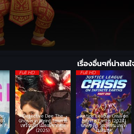
เรื่องอื่นๆที่น่าสนใ
Full HD
Full HD
ide
Detective Dee The
Justice League Crisis on
ยร์
Ghosts in Weird Town ตี๋
Infinite Earths (2024)
าค 7
เหรินเจี๋ย เมืองผีซากศพ
จัสติซ ลีก วิกฤติบนโลกที่
(2025)
ไม่สิ้นสุด