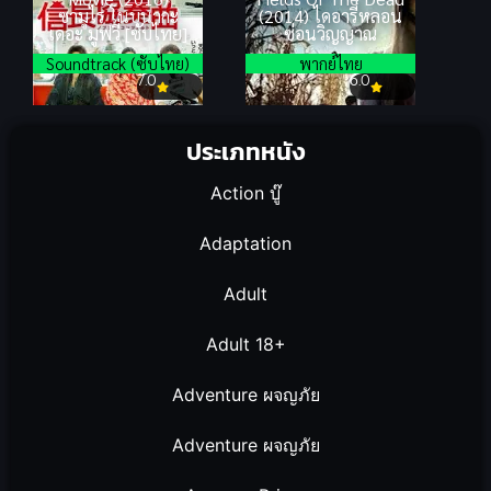
ซามูไร โนบุนากะ
(2014) ไดอารี่หลอน
เดอะ มูฟวี่ [ซับไทย]
ซ่อนวิญญาณ
Soundtrack (ซับไทย)
พากย์ไทย
7.0
6.0
ประเภทหนัง
Action บู๊
Adaptation
Adult
Adult 18+
Adventure ผจญภัย
Adventure ผจญภัย