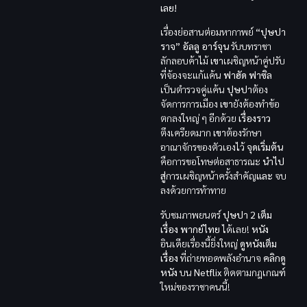
เลย!
เรื่องย่อสานต่อมหากาพย์
“ปุษปา
ราจ”
อัลลู อาร์จุน
รับบทราชา
ลักลอบค้าไม้
เขา
เผชิญหน้าคู่ปรับ
ที่จ้องจะแก้แค้น
ฟาฮัด ฟาซิล
เป็นตำรวจคู่แค้น
ปุษปา
ต้อง
จัดการการเมือง
เขา
ยังต้องทำข้อ
ตกลงใหญ่ ๆ อีกด้วย
เรื่องราว
ตึงเครียดมาก
เขา
ต้องรักษา
อาณาจักรของตัวเองไว้
จุดเริ่มต้น
คือการขอโทษต่อสาธารณะ
นำไป
สู่
การเผชิญหน้าครั้งสำคัญ
และ
จบ
ลงด้วยการท้าทาย
รับชมภาพยนตร์
ปุษปา 2 เต็ม
เรื่อง พากย์ไทย
ได้เลย!
หนัง
อินเดียเรื่องนี้ยิ่งใหญ่
ดูหนังเต็ม
เรื่อง
ที่ถ่ายทอดพลังอำนาจ
คลิกดู
หนัง
บน
Netflix
ติดตามกฎเกณฑ์
ใหม่ของราชาคนนี้!