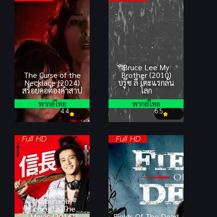
Bruce Lee My
The Curse of the
Brother (2010)
Necklace (2024)
บรู๊ซ ลี เตะแรกลั่น
สร้อยคอต้องคำสาป
โลก
พากย์ไทย
พากย์ไทย
4.4
6.5
Full HD
Full HD
Nobunaga
Concerto The
Movie (2016)
Fields Of The Dead