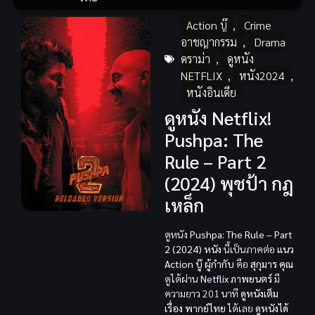
Action บู๊
,
Crime
อาชญากรรม
,
Drama
ดราม่า
,
ดูหนัง
NETFLIX
,
หนัง2024
,
หนังอินเดีย
ดูหนัง Netflix!
Pushpa: The
Rule – Part 2
(2024) พุชป้า กฎ
เหล็ก
ดูหนัง
Pushpa: The Rule – Part
2 (2024)
หนัง
นี้เป็นภาคต่อ
แนว
Action บู๊
ผู้กำกับ
คือ
สุกุมาร
คุณ
ดูได้ผ่าน
Netflix
ภาพยนตร์
มี
ความยาว 201 นาที
ดูหนังเต็ม
เรื่อง พากย์ไทย
ได้เลย
ดูหนังได้