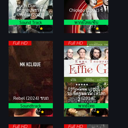
Rough Diamonds
ตระกูลเพชรตัด
Chicago (2002) ชิ
เหลี่ยม (2023)
คาโก้
Sound Track
พากย์ไทย/ซับ
7.1
7.7
Full HD
Full HD
Effie Gray เอฟฟี่ เก
รย์ ขีดชะตารักให้โลก
Rebel (2024) ขบถ
รู้ (2014)
Soundtrack
พากย์ไทย
6.2
6.2
Full HD
Full HD