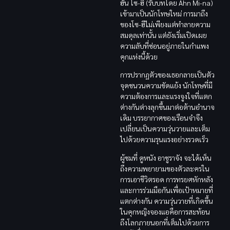
ฮัน โซ-ฮี (รับบทโดย Ahn Mi-na)
เข้ามาเป็นนักโทษใหม่ การมาถึง
ของโซ-ฮีไม่เพียงแต่ทำลายความ
สมดุลเท่านั้น แต่ยังเริ่มเปิดเผย
ความลับที่ซ่อนอยู่ภายในกำแพง
คุกแห่งนี้ด้วย
การปรากฏตัวของเธอกลายเป็นตัว
จุดชนวนความขัดแย้ง นักโทษที่มี
ความต้องการและแรงจูงใจที่แตก
ต่างกันต่างลุกขึ้นมาต่อต้านอำนาจ
เดิม บรรยากาศของเรือนจำจึง
เปลี่ยนเป็นความวุ่นวายและเต็ม
ไปด้วยความรุนแรงอย่างรวดเร็ว
ผู้ชมที่ ดูหนัง อาชูราจัง จะได้เห็น
ถึงความพยายามของตัวละครใน
การเอาชีวิตรอด การทรยศหักหลัง
และการร่วมมือกันเพื่อเป้าหมายที่
แตกต่างกัน ความวุ่นวายที่เกิดขึ้น
ในคุกหญิงจองแอคือการสะท้อน
ถึงโลกภายนอกที่เต็มไปด้วยการ