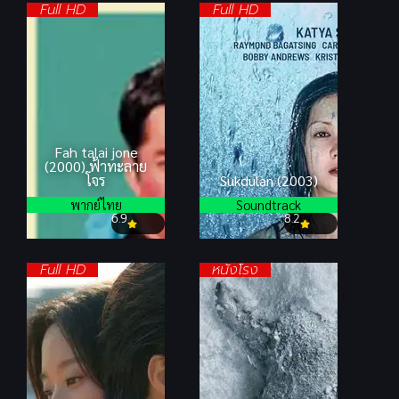
Full HD
Full HD
Fah talai jone
(2000) ฟ้าทะลาย
โจร
Sukdulan (2003)
พากย์ไทย
Soundtrack
6.9
8.2
Full HD
หนังโรง