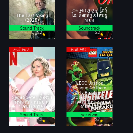
Oh Hi (2025) โอว์
The Last Viking
ไฮ! ล็อกหัวใจให้อยู่
(2025)
หมัด
Sound Track
Soundtrack
5.2
6.2
Full HD
Full HD
LEGO Justice
League Gotham
City Breakout
Semi Soeter เรื่องรัก
(2016) เลโก้ จัสติซ
กึ่งหวาน งานนี้บาน
ลีก สงครามป่วนเมือ
ปลาย (2025)
งก็อตแธม
Sound Track
พากย์ไทย
7.6
6.7