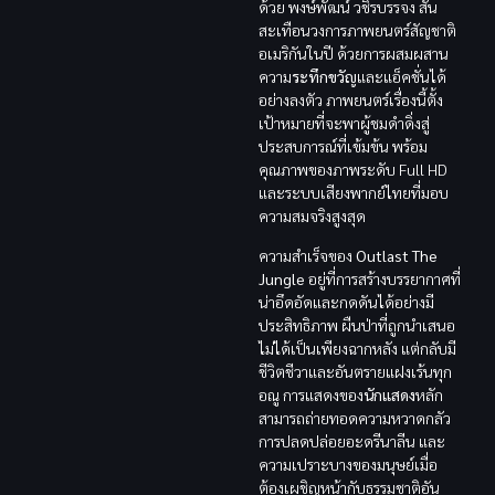
ด้วย พงษ์พัฒน์ วชิรบรรจง สั่น
สะเทือนวงการภาพยนตร์สัญชาติ
อเมริกันในปี ด้วยการผสมผสาน
ความ
ระทึกขวัญ
และแอ็คชั่นได้
อย่างลงตัว ภาพยนตร์เรื่องนี้ตั้ง
เป้าหมายที่จะพาผู้ชมดำดิ่งสู่
ประสบการณ์ที่เข้มข้น พร้อม
คุณภาพของภาพระดับ Full HD
และระบบเสียงพากย์ไทยที่มอบ
ความสมจริงสูงสุด
ความสำเร็จของ
Outlast The
Jungle
อยู่ที่การสร้างบรรยากาศที่
น่าอึดอัดและกดดันได้อย่างมี
ประสิทธิภาพ ผืนป่าที่ถูกนำเสนอ
ไม่ได้เป็นเพียงฉากหลัง แต่กลับมี
ชีวิตชีวาและอันตรายแฝงเร้นทุก
อณู การแสดงของ
นักแสดง
หลัก
สามารถถ่ายทอดความหวาดกลัว
การปลดปล่อยอะดรีนาลีน และ
ความเปราะบางของมนุษย์เมื่อ
ต้องเผชิญหน้ากับธรรมชาติอัน