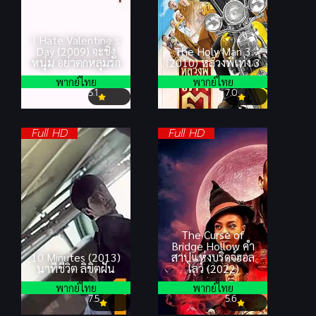
I Hate Valentine s
Day (2009) จะชิ่ง
The Holy Man 3
หนุ่ม อย่าตกหลุมรัก
(2010) หลวงพี่เท่ง 3
พากย์ไทย
พากย์ไทย
5.1
7.0
Full HD
Full HD
The Curse of
Bridge Hollow คำ
10 Minutes (2013)
สาปแห่งบริดจ์ฮอล
นาทีชีวิต ลิขิตฝัน
โลว์ (2022)
พากย์ไทย
พากย์ไทย
7.5
5.6