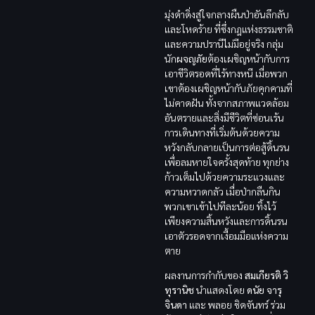
มุ่งดำดิ่งสู่ใจกลางผืนป่าอันลึกลับ
และโหดร้าย ที่ซึ่งกฎแห่งธรรมชาติ
และความปรานีไม่มีอยู่จริง กลุ่ม
นัก
ผจญภัย
ต้องเผชิญหน้ากับการ
เอาชีวิตรอดที่ไร้ทางหนี เมื่อพวก
เขาต้องเผชิญหน้ากับภัยคุกคามที่
ไม่คาดฝัน ทั้งจากสภาพแวดล้อม
อันตรายและสิ่งมีชีวิตที่ซ่อนเร้น
การเดินทางที่เริ่มต้นด้วยความ
หวังกลับกลายเป็นการต่อสู้ดิ้นรน
เพื่อลมหายใจครั้งสุดท้าย ทุกย่าง
ก้าวเต็มไปด้วยความระแวงและ
ความหวาดกลัว เมื่อป่ากลืนกิน
พวกเขาเข้าไปทีละน้อย ทิ้งไว้
เพียงความสิ้นหวังและการดิ้นรน
เอาตัวรอดจากเงื้อมมือแห่งความ
ตาย
ผลงานการกำกับของ
สมเกียรติ วิ
ทุรานิช
นำแสดงโดย
ดนัย จารุ
จินดา
และ พลอย ชิดจันทร์ ร่วม