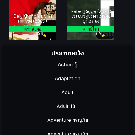
Rebel Ridge (2024)
Dek Khong อนุบาล
เรเบลริดจ์: ผ่าเมืองอ
เด็กโข่ง (2009)
ยุติธรรม
พากย์ไทย
พากย์ไทย
6.8
6.9
ประเภทหนัง
Action บู๊
Adaptation
Adult
Adult 18+
Adventure ผจญภัย
Adventure ผจญภัย