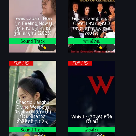
Lewis Capaldi How
God of Gamblers 3
I’m Feeling Now ลู
(1991) คนตัดคน 3
วิส คาปาลดี ความ
เจาะเวลาหาเจ้าพ่อ
รู้สึก ณ จุดนี้ (2023)
เซี่ยงไฮ้
Sound Track
พากย์ไทย
5.4
7
Full HD
Full HD
Chaotic Jianghu
Divine Weapons
Rivalry ยุทธภพปั่น
ป่วน ชิงอาวุธ
Whistle (2026) หวีด
ศักดิ์สิทธิ์ (2025)
เรียกผี
Sound Track
เสียงโรง
5.5
5.6