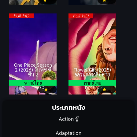
Full HD
Full HD
One Piece Season
2 (2026) วันพีช ซี
Flower Girl (2025)
ซั่น 2
อลวนสาวกลีบหาย
พากย์ไทย
พากย์ไทย
0.0
7.2
ประเภทหนัง
Action บู๊
Adaptation