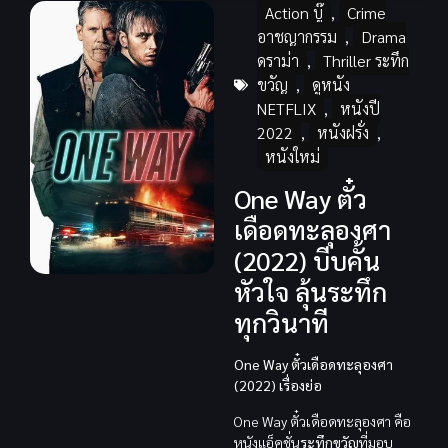
Action บู๊
,
Crime
อาชญากรรม
,
Drama
ดราม่า
,
Thriller ระทึก
ขวัญ
,
ดูหนัง
NETFLIX
,
หนังปี
2022
,
หนังฝรั่ง
,
หนังใหม่
One Way ตั๋ว
เดือดทะลุองศา
(2022) บีบคั้น
หัวใจ ลุ้นระทึก
ทุกวินาที
One Way ตั๋วเดือดทะลุองศา
(2022) เรื่องย่อ
One Way ตั๋วเดือดทะลุองศา คือ
หนังแอ็คชั่น
ระทึกขวัญ
ที่มอบ