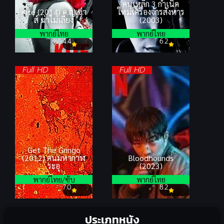
คนเหล็ก 3 กำเนิด
Kite (2014) ด.ญ.ซ่า
ใหม่เครื่องจักรสังหาร
ส์ ฆ่าไม่เลี้ยง
(2003)
พากย์ไทย
พากย์ไทย
4.4
6.2
Full HD
Full HD
Get The Gringo
(2012) คนมหากาฬ
Bloodhounds
ระอุ
(2023)
พากย์ไทย/ซับ
พากย์ไทย
7.0
8.2
ประเภทหนัง