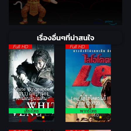
เรื่องอื่นๆที่น่าสนใจ
Full HD
Full HD
White Vengeance
(2011) ฌ้อปาอ๋อง
ศึกแผ่นดินไม่สิ้น
Leio ไลโอโคตรแย้
แค้น
ยักษ์ (2022)
เสียงไทย
พากย์ไทย
5.4
4.0