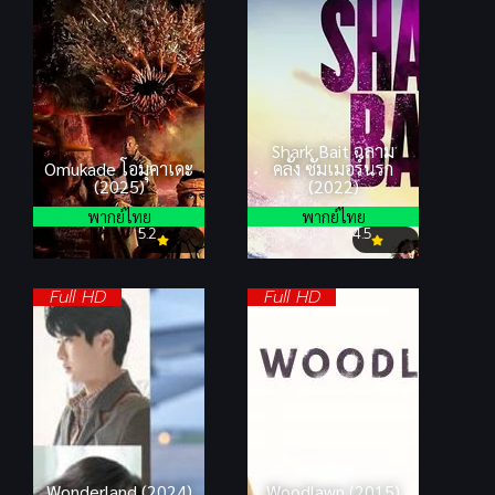
Shark Bait ฉลาม
Omukade โอมุคาเดะ
คลั่ง ซัมเมอร์นรก
(2025)
(2022)
พากย์ไทย
พากย์ไทย
5.2
4.5
Full HD
Full HD
Wonderland (2024)
Woodlawn (2015)