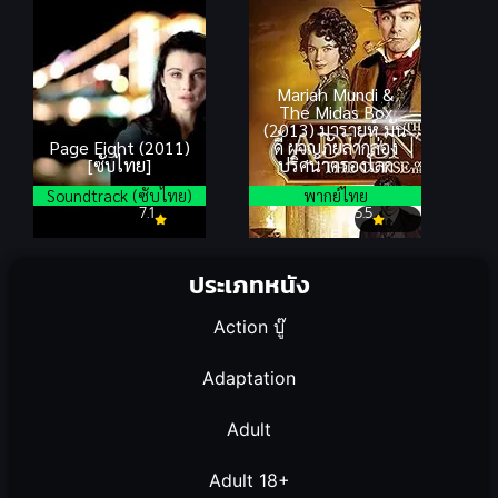
Mariah Mundi &
The Midas Box
(2013) มารายห์ มัน
Page Eight (2011)
ดี้ ผจญภัยล่ากล่อง
[ซับไทย]
ปริศนาครองโลก
Soundtrack (ซับไทย)
พากย์ไทย
7.1
5.5
ประเภทหนัง
Action บู๊
Adaptation
Adult
Adult 18+