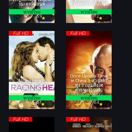
วันเดอร์แลนด์
หัวใจทรนง (ซับไทย)
พากย์ไทย
พากย์ไทย
5.9
7.2
Full HD
Full HD
Once Upon a Time
Racing Hearts
in China 3 หวงเฟย
(2014) ข้ามขอบฟ้า
หง 3 ถล่มสิงโต
ตามหารัก
คำราม (1993)
พากย์ไทย
พากย์ไทย
6.1
6.4
Full HD
Full HD