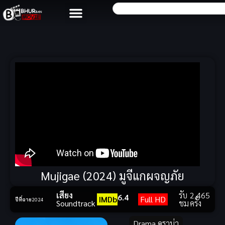
Mujigae (2024) มูจีแกผจญภัย
เสียง
รับ
2,465
6.4
IMDb
Full HD
ปีที่ฉาย
2024
Soundtrack
ชม
ครั้ง
Drama ดราม่า
,