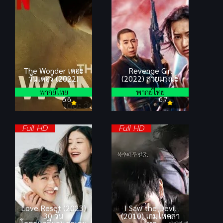
The Wonder เดอะ
Revenge Girl
วันเดอร์ (2022)
(2022) สวยมรณะ
พากย์ไทย
พากย์ไทย
6.6
6.7
Full HD
Full HD
Love Reset (2023)
I Saw the Devil
30 วัน
(2010) เกมโหดล่า