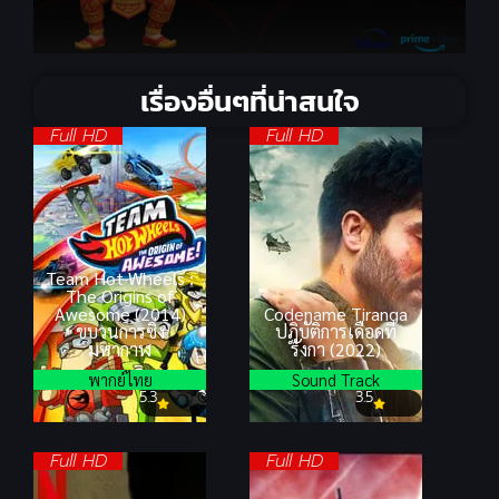
เรื่องอื่นๆที่น่าสนใจ
Full HD
Full HD
Team Hot Wheels :
The Origins of
Awesome (2014)
Codename Tiranga
ขบวนการซิ่ง
ปฏิบัติการเดือดที
มหากาฬ
รังกา (2022)
พากย์ไทย
Sound Track
5.3
3.5
Full HD
Full HD