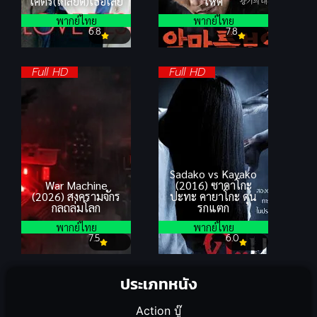
โคตร(เกลียด)เธอเลย
โหด
พากย์ไทย
พากย์ไทย
6.8
7.8
Full HD
Full HD
Sadako vs Kayako
War Machine
(2016) ซาดาโกะ
(2026) สงครามจักร
ปะทะ คายาโกะ ดุน
กลถล่มโลก
รกแตก
พากย์ไทย
พากย์ไทย
7.5
6.0
ประเภทหนัง
Action บู๊