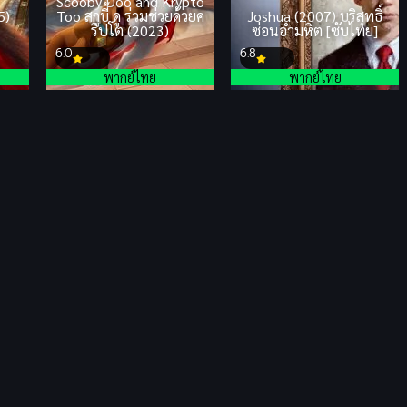
Scooby Doo and Krypto
5)
Too สกูบี้ ดู ร่วมช่วยด้วยค
Joshua (2007) บริสุทธิ์
ริปโต (2023)
ซ่อนอำมหิต [ซับไทย]
6.0
6.8
พากย์ไทย
พากย์ไทย