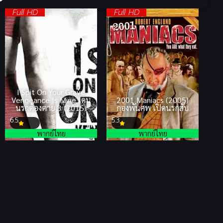
Full HD
Full HD
I Spit On Your Grave
Vengeance Is Mine เดน
2001 Maniacs (2005)
นรกต้องตาย 3 (2015)
กองพันศพ เปิดนรกสับ
6.5
5.3
พากย์ไทย
พากย์ไทย