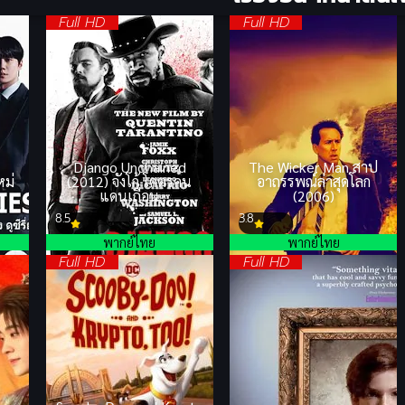
Full HD
Full HD
Django Unchained
The Wicker Man สาป
หม่
(2012) จังโก้ โคตรคน
อาถรรพณ์ล่าสุดโลก
แดนเถื่อน
(2006)
8.5
3.8
พากย์ไทย
พากย์ไทย
Full HD
Full HD