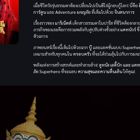
เมื่อชีวิตวัยรุ่นธรรมดาต้องเปลี่ยนไปเป็นฮีโร่ผู้กอบกู้โลก! นี่คือ
การ์ตูน
และ
Adventure ผจญภัย
ที่เต็มไปด้วย
จินตนาการ
เรื่องราวของ
มาริเน็ตต์
เด็กสาวธรรมดาในปารีส ที่ชีวิตต้องกลา
ภารกิจของเธอคือการรวมพลังกับคู่ปรับต่างขั้วอย่าง
แคทนัวร์
ซึ
ตัวฉกาจ
ภาพยนตร์เรื่องนี้เต็มไปด้วยฉาก
บู๊
และแอคชั่นแบบ
Superhe
เหมาะสำหรับทุกคนใน
ครอบครัว
ที่จะได้ร่วมลุ้นไปกับการผจ
พลังแห่งการสร้างสรรค์และทำลายล้าง!
ดูหนัง
เลดี้บัก และ แคทน
ภัย Superhero
ที่จะมอบ
ความสุขและความตื่นเต้น
ให้คุณ!