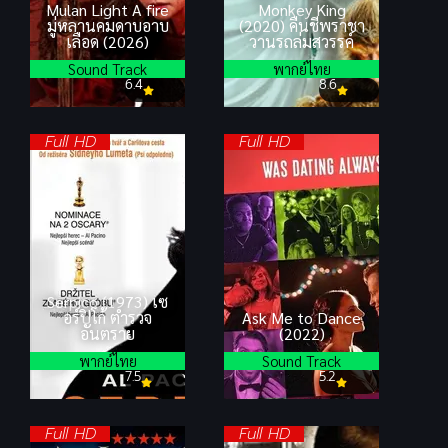
Mulan Light A fire
Monkey King
มู่หลานคมดาบอาบ
(2020) คืนชีพราชา
เลือด (2026)
วานรถล่มสวรรค์
Sound Track
พากย์ไทย
6.4
8.6
Full HD
Full HD
Serpico (1973) เซ
อร์ปิโก้ ตำรวจ
Ask Me to Dance
อันตราย
(2022)
พากย์ไทย
Sound Track
7.5
5.2
Full HD
Full HD