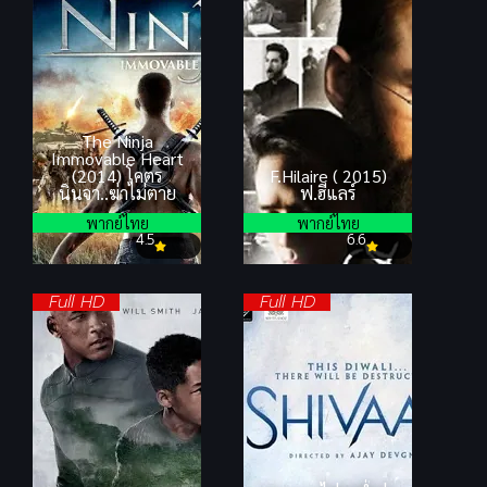
The Ninja
Immovable Heart
(2014) โคตร
F.Hilaire ( 2015)
นินจา..ฆ่าไม่ตาย
ฟ.ฮีแลร์
พากย์ไทย
พากย์ไทย
4.5
6.6
Full HD
Full HD