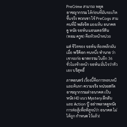
PreCrime
สามารถ
หยุด
อาชญากรรม
ได้ก่อนที่มันจะเกิด
ขึ้นจริง
พวกเขา
ใช้
PreCogs
สาม
คนที่มี
พลังจิต
มองเห็น
อนาคต
ดู หนัง
จอห์น แอนเดอร์ตัน
(
ทอม ครูซ
) คือหัวหน้าหน่วย
แต่
ชีวิตของ
จอห์น
ต้องพลิกผัน
เมื่อ
พรีค็อก
คนหนึ่ง
ทำนาย
ว่า
เขาจะก่อ
ฆาตกรรม
ในอีก 36
ชั่วโมงข้างหน้า
จอห์น
มั่นใจว่าตัว
เอง
บริสุทธิ์
ภาพยนตร์
เรื่องนี้คือการหลบหนี
และค้นหา
ความจริง
หน่วยสกัด
อาชญากรรมล่าอนาคต
เป็น
หนัง HD
แนว
Mystery ลึกลับ
และ
Action บู๊
อย่าพลาดดูหนัง
การต่อสู้เพื่อพิสูจน์ว่า
อนาคต
ไม่
ได้ถูก
กำหนด
ไว้แล้ว!