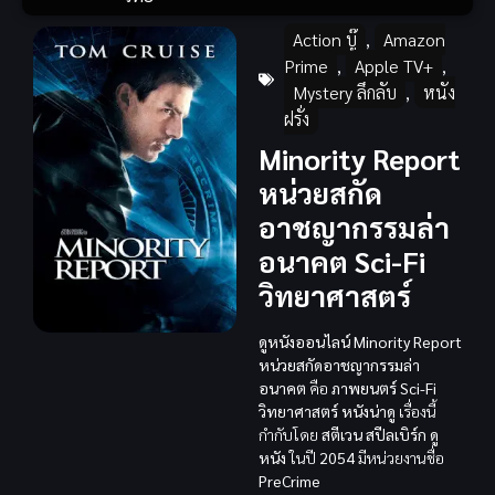
Action บู๊
,
Amazon
Prime
,
Apple TV+
,
Mystery ลึกลับ
,
หนัง
ฝรั่ง
Minority Report
หน่วยสกัด
อาชญากรรมล่า
อนาคต Sci-Fi
วิทยาศาสตร์
ดูหนังออนไลน์ Minority Report
หน่วยสกัดอาชญากรรมล่า
อนาคต
คือ
ภาพยนตร์
Sci-Fi
วิทยาศาสตร์
หนังน่าดู
เรื่องนี้
กำกับโดย
สตีเวน สปีลเบิร์ก
ดู
หนัง
ในปี
2054
มีหน่วยงานชื่อ
PreCrime