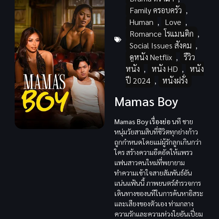
Family ครอบครัว
,
Human
,
Love
,
Romance โรแมนติก
,
Social Issues สังคม
,
ดูหนัง Netflix
,
รีวิว
หนัง
,
หนัง HD
,
หนัง
ปี 2024
,
หนังฝรั่ง
Mamas Boy
Mamas Boy เรื่องย่อ
นที ชาย
หนุ่มวัยสามสิบที่ชีวิตทุกย่างก้าว
ถูกกำหนดโดยแม่ผู้รักลูกเกินกว่า
ใคร สร้างความอึดอัดให้แพรว
แฟนสาวคนใหม่ที่พยายาม
ทำความเข้าใจสายสัมพันธ์อัน
แน่นแฟ้นนี้ ภาพยนตร์สำรวจการ
เดินทางของนทีในการค้นหาอิสระ
และเสียงของตัวเอง ท่ามกลาง
ความรักและความห่วงใยอันเปี่ยม