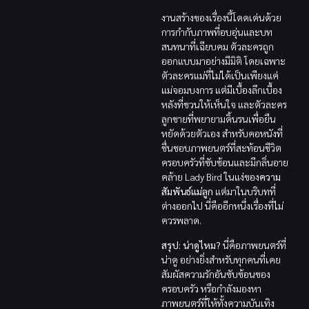
งานสร้างของเรื่องนี้โดดเด่นด้วย
การกำกับภาพที่อบอุ่นและบท
สนทนาที่เฉียบคม ตัวละครถูก
ออกแบบมาอย่างมีมิติ โดยเฉพาะ
ตัวละครแม่ที่ไม่ได้เป็นเพียงแค่
แม่จอมบงการ แต่มีเบื้องลึกเบื้อง
หลังที่ชวนให้เห็นใจ และตัวละคร
ลูกชายที่พยายามดิ้นรนเพื่อยืน
หยัดด้วยตัวเอง สำหรับคอหนังที่
ชื่นชอบภาพยนตร์ที่สะท้อนชีวิต
ครอบครัวที่ซับซ้อนและมีกลิ่นอาย
คล้าย Lady Bird ในแง่ของ
ความ
สัมพันธ์แม่ลูก
แต่มาในบริบทที่
ต่างออกไป นี่คืออีกหนึ่งเรื่องที่ไม่
ควรพลาด.
สรุป: น่าดูไหม?
นี่คือภาพยนตร์ที่
น่าดู อย่างยิ่งสำหรับทุกคนที่เคย
สัมผัสความรักอันซับซ้อนของ
ครอบครัว หรือกำลังมองหา
ภาพยนตร์ที่ให้ทั้งความบันเทิง