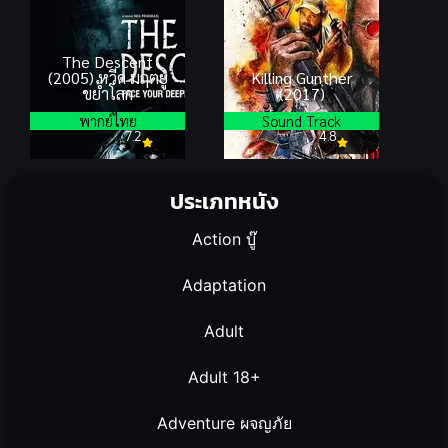
The Descent
(2005) หวีด มฤตยู
Killing Gunther
ขย้ำโลก
(2017)
พากย์ไทย
Sound Track
7.2
4.8
ประเภทหนัง
Action บู๊
Adaptation
Adult
Adult 18+
Adventure ผจญภัย