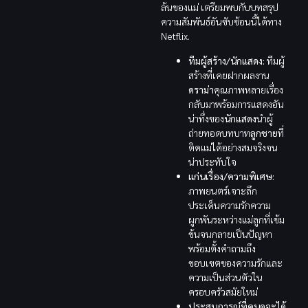
ล้นของแม่ เตรียมพบกับบทสรุป
ความสัมพันธ์อันซับซ้อนนี้ได้ทาง
Netflix.
ทีมผู้สร้าง/นักแสดง:
ทีมผู้
สร้างที่เคยฝากผลงาน
ดราม่า
คุณภาพหลายเรื่อง
กลับมาพร้อมการแสดงอัน
น่าทึ่งของ
นักแสดง
นำผู้
ถ่ายทอดบทบาท
ลูกชาย
ที่
ติดแม่ได้อย่างสมจริงจน
น่าประทับใจ
แก่นเรื่อง/ความพิเศษ:
ภาพยนตร์เจาะลึก
ประเด็นความรักความ
ผูกพันระหว่างแม่ลูกที่เข้ม
ข้นจนกลายเป็นปัญหา
พร้อมตั้งคำถามถึง
ขอบเขตของความรักและ
ความเป็นส่วนตัวใน
ครอบครัวสมัยใหม่
ประสบการณ์ที่คนดูจะได้