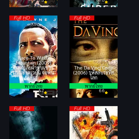
7.8
7.0
Full HD
Full HD
Race To Witch
Mountain (2009)
ผจญภัยฝ่าหุบเขา
The Da Vinci Code
มรณะ (ดเวย์น จอห์น
(2006) รหัสลับระทึก
สัน)
โลก
พากย์ไทย
พากย์ไทย
5.7
6.6
Full HD
Full HD