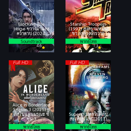
Blocking The
Starship Troopers
Horse ขวางม้าและ
(1997) สงครามหมื่น
คว้าดาบ (2024)
ขา ล่าล้างจักรวาล
Soundtrack
พากย์ไทย
4.6
7.3
Full HD
Full HD
Alice in Borderland
Season 3 (2025) อ
ลิสในแดนมรณะ ซี
Super 8 มหาวิบัติลับ
ซั่น 3
สะเทือนโลก (2011)
พากย์ไทย
พากย์ไทย