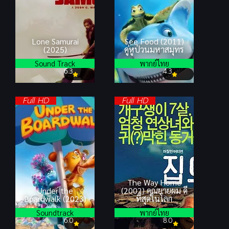
Lone Samurai
See Food (2011)
(2025)
คู่หูป่วนมหาสมุทร
Sound Track
พากย์ไทย
6.3
4.3
Full HD
Full HD
The Way Home
Under the
(2002) คุณยายผม ดี
Boardwalk (2023)
ที่สุดในโลก
Soundtrack
พากย์ไทย
6.0
8.0