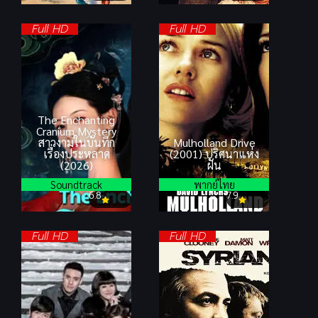
Full HD
Full HD
The Enchanting
Cranium Mystery
สาวงามในบันทึก
Mulholland Drive
เรื่องประหลาด
(2001) ปริศนาแห่ง
(2026)
ฝัน
Soundtrack
พากย์ไทย
6.8
7.9
Full HD
Full HD