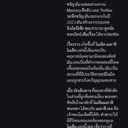
ขวัญ
มัน
ผสมผสานความ
Mystery ลึกลับ
และ
Thriller
ระทึกขวัญ
มัน
ออกฉายในปี
2023
มัน
สร้างจากประเทศ
อินโดนีเซีย
คุณ
สามารถ
ดูหนัง
ออนไลน์ เต็มเรื่อง
ได้ทาง
Netflix
เรื่องราว
เกิดขึ้นที่
โมเต็ล เมลาติ
โมเต็ล
แห่งนี้เดิมเคยเป็น
คฤหาสน์ยุคอาณานิคมของดัตช์
มัน
เคยเป็นที่ทำการทดลองที่โหด
เหี้ยมของหมอในท้องถิ่น
มัน
เป็น
สถานที่ที่มีประวัติศาสตร์มืดมิด
และถูกสาปโดยวิญญาณคนตาย
เมื่อ
นักเดินทาง
ที่มองหาที่พักพิง
ในส่วนที่ถูกลืมของเมือง
พวกเขา
ตัดสินใจมาพักที่
โมเต็ลเมลาติ
พวกเขา
ได้พบกับ
เมลาติ
เธอ
คือ
เจ้าของโมเต็ลที่ได้รับ
คำสาป
ให้
มีชีวิตอมตะและต้องคอยดูแล
โมเต็ล
แห่งนี้
เธอ
เชื่อว่าการที่