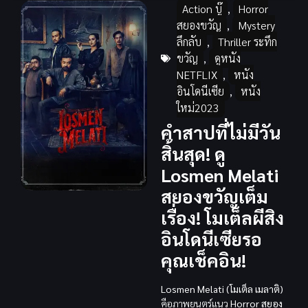
Action บู๊
,
Horror
สยองขวัญ
,
Mystery
ลึกลับ
,
Thriller ระทึก
ขวัญ
,
ดูหนัง
NETFLIX
,
หนัง
อินโดนีเซีย
,
หนัง
ใหม่2023
คำสาปที่ไม่มีวัน
สิ้นสุด! ดู
Losmen Melati
สยองขวัญเต็ม
เรื่อง! โมเต็ลผีสิง
อินโดนีเซียรอ
คุณเช็คอิน!
Losmen Melati (โมเต็ล เมลาติ)
คือภาพยนตร์แนว
Horror สยอง