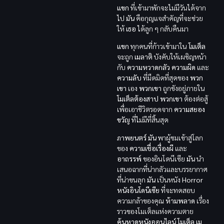
แขก
ที่เข้ามาพักจะไม่มีวันได้จาก
ไป
มัน
คือกุญแจสำคัญที่จะช่วย
ให้
เธอ
ได้ลูก ๆ กลับคืนมา
แขก
ทุกคนที่ก้าวเข้ามาใน
โมเต็ล
จะถูก
เมลาติ
บังคับให้เผชิญหน้า
กับ
ความหวาดกลัว
ความผิด
และ
ความลับ
ที่มืดมิดที่สุดของ
พวก
เขา
เอง
พวกเขา
ถูกขังอยู่ภายใน
โมเต็ลต้องสาป
พวกเขา
ต้องต่อสู้
เพื่อเอาชีวิตรอดจาก
ความสยอง
ขวัญ
ที่ไม่มีที่สิ้นสุด
ภาพยนตร์
มัน
พาผู้ชมเข้าสู่โลก
ของ
ความเชื่อเรื่องผี
และ
อาถรรพ์
ของอินโดนีเซีย
มัน
นำ
เสนอฉากที่น่ากลัวและบรรยากาศ
ที่น่าขนลุก
มัน
เป็นหนัง
Horror
หนังอินโดนีเซีย
ที่จะทดสอบ
ความกล้าของคุณ
ห้ามพลาด
เรื่อง
ราวของโมเต็ลแห่งความตาย
ค้นหาดูหนังออนไลน์ โมเต็ล เม