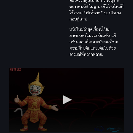
ของ
เดนนิส
ในฐานะฮีโร่คนใหม่ที่
ใช้ความ “พังพินาศ” ของตัวเอง
กอบกู้โลก!
หนังใหม่ล่าสุดเรื่องนี้เป็น
ภาพยนตร์แนวแอนิเมชัน-แอ็
กชัน-ตลกที่เหมาะกับคนที่ชอบ
ความตื่นเต้นและเต็มไปด้วย
อารมณ์ที่หลากหลาย.