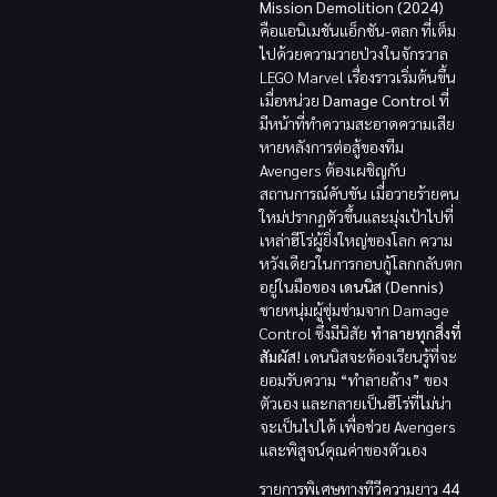
Mission Demolition (2024)
คือแอนิเมชันแอ็กชัน-ตลก ที่เต็ม
ไปด้วยความวายป่วงในจักรวาล
LEGO Marvel เรื่องราวเริ่มต้นขึ้น
เมื่อหน่วย
Damage Control
ที่
มีหน้าที่ทำความสะอาดความเสีย
หายหลังการต่อสู้ของทีม
Avengers ต้องเผชิญกับ
สถานการณ์คับขัน เมื่อวายร้ายคน
ใหม่ปรากฏตัวขึ้นและมุ่งเป้าไปที่
เหล่าฮีโร่ผู้ยิ่งใหญ่ของโลก ความ
หวังเดียวในการกอบกู้โลกกลับตก
อยู่ในมือของ
เดนนิส (Dennis)
ชายหนุ่มผู้ซุ่มซ่ามจาก Damage
Control ซึ่งมีนิสัย
ทำลายทุกสิ่งที่
สัมผัส!
เดนนิสจะต้องเรียนรู้ที่จะ
ยอมรับความ “ทำลายล้าง” ของ
ตัวเอง และกลายเป็นฮีโร่ที่ไม่น่า
จะเป็นไปได้ เพื่อช่วย Avengers
และพิสูจน์คุณค่าของตัวเอง
รายการพิเศษทางทีวีความยาว
44