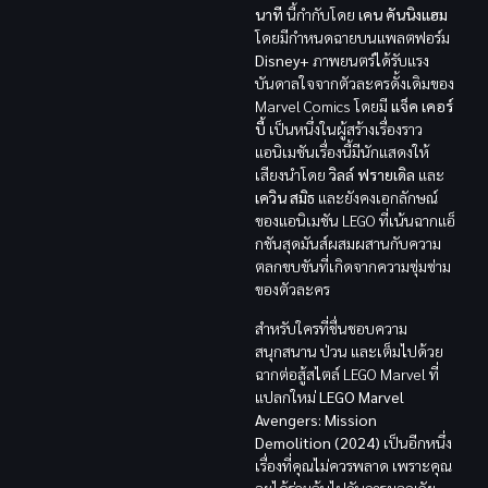
นาที
นี้กำกับโดย
เคน คันนิงแฮม
โดยมีกำหนดฉายบนแพลตฟอร์ม
Disney+
ภาพยนตร์ได้รับแรง
บันดาลใจจากตัวละครดั้งเดิมของ
Marvel Comics โดยมี
แจ็ค เคอร์
บี้
เป็นหนึ่งในผู้สร้างเรื่องราว
แอนิเมชันเรื่องนี้มีนักแสดงให้
เสียงนำโดย
วิลล์ ฟรายเดิล
และ
เควิน สมิธ
และยังคงเอกลักษณ์
ของแอนิเมชัน LEGO ที่เน้นฉากแอ็
กชันสุดมันส์ผสมผสานกับความ
ตลกขบขันที่เกิดจากความซุ่มซ่าม
ของตัวละคร
สำหรับใครที่ชื่นชอบความ
สนุกสนาน ป่วน และเต็มไปด้วย
ฉากต่อสู้สไตล์ LEGO Marvel ที่
แปลกใหม่
LEGO Marvel
Avengers: Mission
Demolition (2024)
เป็นอีกหนึ่ง
เรื่องที่คุณไม่ควรพลาด เพราะคุณ
จะได้ร่วมลุ้นไปกับการผจญภัย