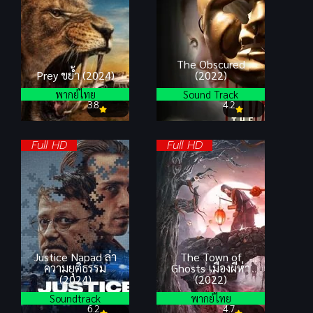
The Obscured
Prey ขย้ำ (2024)
(2022)
พากย์ไทย
Sound Track
3.8
4.2
Full HD
Full HD
Justice Napad ล่า
The Town of
ความยุติธรรม
Ghosts เมืองผีห่า
(2024)
(2022)
Soundtrack
พากย์ไทย
6.2
4.7