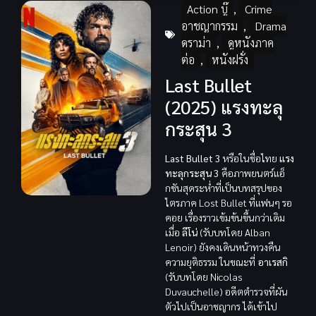
Action บู๊
,
Crime
อาชญากรรม
,
Drama
ดราม่า
,
ดูหนังภาค
ต่อ
,
หนังฝรั่ง
Last Bullet
(2025) แรงทะลุ
กระสุน 3
Last Bullet 3
หรือในชื่อไทย
แรง
ทะลุกระสุน 3
คือภาพยนตร์แอ็
กชันสุดระห่ำที่เป็นบทสรุปของ
ไตรภาค Lost Bullet ที่แฟนๆ รอ
คอย เรื่องราวเข้มข้นขึ้นกว่าเดิม
เมื่อ
ลีโน่
(รับบทโดย Alban
Lenoir) ยังคงเดินหน้าทวงคืน
ความยุติธรรม ในขณะที่
อาเรสกิ
(รับบทโดย Nicolas
Duvauchelle) อดีตตำรวจที่ผัน
ตัวไปเป็นอาชญากร ได้เข้าไป