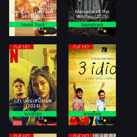
Brother’s Day วันพี่
Massacre of the
น้อง (2019)
Witches (2025)
Sound Track
Soundtrack
4.5
4.6
Full HD
Full HD
Lift ปล้นเหนือเมฆ
3 Idiots (2009) [ซับ
(2024)
ไทย]
พากย์ไทย
พากย์ไทย
6.8
8.4
Full HD
Full HD