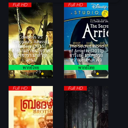
Full HD
Full HD
Cowboys VS
Dinosaurs Jurassic
Hunters (2015)
The Secret World
สงครามล่าพันธุ์จูราส
of Arrietty (2010)
สิค (ซาร่า มาลากุล
อาริเอตี้ มหัศจรรย์
เลน)
ความลับคนตัวจิ๋ว
พากย์ไทย
พากย์ไทย
2.9
7.6
Full HD
Full HD