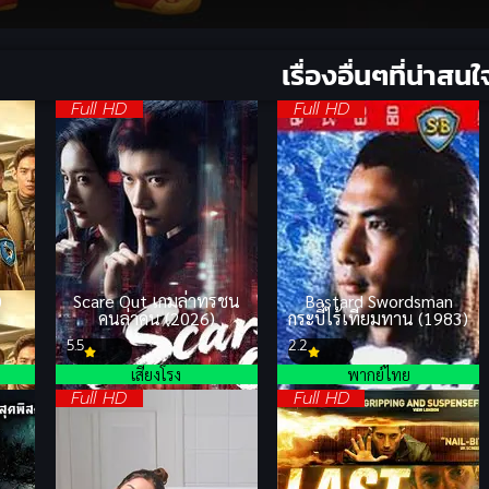
เรื่องอื่นๆที่น่าสนใ
Full HD
Full HD
)
Scare Out เกมล่าทรชน
Bastard Swordsman
า
คนล่าคน (2026)
กระบี่ไร้เทียมทาน (1983)
5.5
2.2
เสียงโรง
พากย์ไทย
Full HD
Full HD