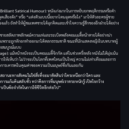
rilliant Satirical Humour):
หนังเก่งมากในการหยิบยกพฤติกรรมหรือคำ
่าพูดเสียงดัง” หรือ “แต่งตัวแบบนี้อยากโดนฉุดหรือไง” มาให้ตัวละครผู้ชาย
แล้ว ยังทำให้ผู้ชมเพศชายได้ฉุกคิดและเข้าใจความรู้สึกของอีกฝ่ายได้อย่าง
ายสลัดภาพลักษณ์ความเท่และระเบิดพลังคอมเมดี้หน้าตายได้อย่างน่า
เสียใจเพราะถูกหักอกทำออกมาได้ตลกธรรมชาติ ขณะที่นักแสดงหญิงในบทบาทผู้
่างสมบูรณ์แบบ
age):
แม้หน้าหนังจะเป็นคอมเมดี้จิกกัด แต่ในช่วงครึ่งหลัง หนังไม่ได้มุ่งเน้น
รให้เห็นว่า ไม่ว่าจะเป็นโลกที่เพศไหนเป็นใหญ่ ความไม่เท่าเทียมและการ
ุดคือการเคารพในคุณค่าของความเป็นมนุษย์ซึ่งกันและกัน
สถานะทางสังคมไม่ใช่สิ่งที่จะมาตัดสินว่าใครเหนือกว่าใคร และ
ก้แค้นสลับขั้ว ทว่าคือการที่มนุษย์เราตระหนักรู้ เปิดใจกว้าง
าเป็นข้อจำกัดในการใช้ชีวิตอีกต่อไป”