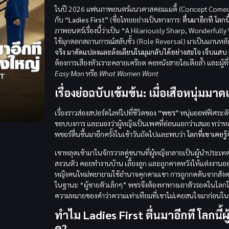
ในปี 2026 แฟนภาพยนตร์แนวคาสคอมเมดี้ (Concept Comedy)
กับ
“Ladies First”
(ชื่อไทยอย่างเป็นทางการ:
ตื่นมาอีกที โลกนี
ภาพยนตร์เรื่องนี้ว่าเป็น “A Hilariously Sharp, Wonderful
ใช้มุกตลกสถานการณ์สลับขั้ว (Role Reversal) มาเป็นแกนห
จริง มาดัดแปลงและล้อเลียนในมุมกลับได้อย่างสะใจ เจ็บแสบ 
ต้องการเสียงหัวเราะคลายเครียด คอหนังสายไอเดียล้ำ และผู้
Easy Man
หรือ
What Women Want
เรื่องย่อฉบับเข้มข้น: เมื่อเสือหนุ่ม
เรื่องราวส่องสปอร์ตไลท์ไปที่ชีวิตของ
“พชร”
หนุ่มออฟฟิศระดั
ชอบบงการ และมองว่าผู้หญิงเป็นเพศที่อ่อนแอกว่าเสมอ ทว่าหลั
พชอร์ตื่นขึ้นมาอีกครั้งในเช้าวันถัดไปและพบว่า
โลกที่เขาเคยรู้
เขาหลุดเข้ามาในจักรวาลคู่ขนานที่ผู้หญิงกลายเป็นผู้นำประ
สงวนตัว คอยทำงานบ้าน เลี้ยงลูก และถูกคาดหวังให้แต่งงานอ
หญิงคนใหม่พยายามใช้อำนาจคุกคามเขา การถูกกดดันจากสังคม
ในฐานะ “ผู้ชายตัวเล็กๆ” พชรจึงต้องหาทางเอาตัวรอดในโลกใบใหม
ความหมายของคำว่าความเท่าเทียมที่เขาไม่เคยสนใจมาก่อนในช
ทำไม Ladies First ตื่นมาอีกที โลกนี้ผ
ดู?