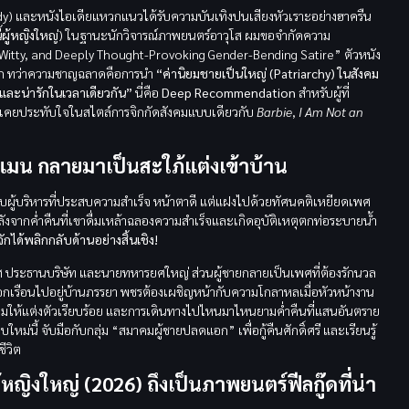
 และหนังไอเดียแหวกแนวได้รับความบันเทิงปนเสียงหัวเราะอย่างฮาครืน
้ผู้หญิงใหญ่
) ในฐานะนักวิจารณ์ภาพยนตร์อาวุโส ผมขอจำกัดความ
ly Witty, and Deeply Thought-Provoking Gender-Bending Satire” ตัวหนัง
ลัก ทว่าความชาญฉลาดคือการนำ
“ค่านิยมชายเป็นใหญ่ (Patriarchy) ในสังคม
และน่ารักในเวลาเดียวกัน”
นี่คือ
Deep Recommendation
สำหรับผู้ที่
ที่เคยประทับใจในสไตล์การจิกกัดสังคมแบบเดียวกับ
Barbie
,
I Am Not an
มาดแมน กลายมาเป็นสะใภ้แต่งเข้าบ้าน
บผู้บริหารที่ประสบความสำเร็จ หน้าตาดี แต่แฝงไปด้วยทัศนคติเหยียดเพศ
งจากค่ำคืนที่เขาดื่มเหล้าฉลองความสำเร็จและเกิดอุบัติเหตุตกท่อระบายน้ำ
จักได้พลิกกลับด้านอย่างสิ้นเชิง!
เทศ ประธานบริษัท และนายทหารยศใหญ่ ส่วนผู้ชายกลายเป็นเพศที่ต้องรักนวล
อกเรือนไปอยู่บ้านภรรยา พชรต้องเผชิญหน้ากับความโกลาหลเมื่อหัวหน้างาน
ให้แต่งตัวเรียบร้อย และการเดินทางไปไหนมาไหนยามค่ำคืนที่แสนอันตราย
่นี้ จับมือกับกลุ่ม “สมาคมผู้ชายปลดแอก” เพื่อกู้คืนศักดิ์ศรี และเรียนรู้
ีวิต
ู้หญิงใหญ่ (2026) ถึงเป็นภาพยนตร์ฟีลกู๊ดที่น่า