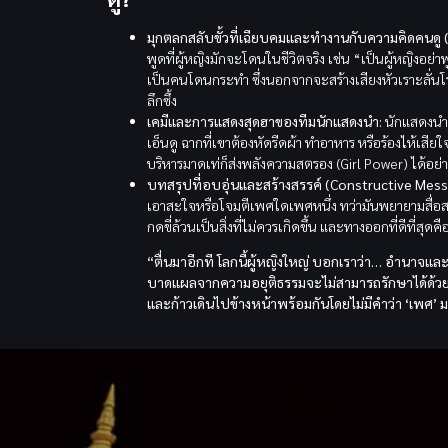
มุกตลกสลับขั้วที่เฉียบคมและทำงานกับความคิดคนดู (B
พูดที่ผู้หญิงมักจะโดนในชีวิตจริง เช่น “เป็นผู้หญิงอย
เป็นคนโดนกระทำ ซึ่งนอกจากจะสร้างเสียงหัวเราะลั่นโรง
ลึกซึ้ง
เคมีและการแสดงสุดฮาของทีมนักแสดงนำ:
นักแสดงนำช
เอ็นดู ฉากที่เขาต้องหัดรีดผ้า ทำอาหาร หรือร้องไห้
บริหารมาดเท่ก็ส่งพลังความสตรอง (Girl Power) ได้อย
บทสรุปที่อบอุ่นและสร้างสรรค์ (Constructive Mess
เอาสะใจหรือโจมตีเพศใดเพศหนึ่ง ทว่ามันพยายามสื่อสา
กดขี่ล้วนเป็นสิ่งที่ไม่ควรเกิดขึ้น และทางออกที่ดีที่ส
“ตื่นมาอีกที โลกนี้ผู้หญิงใหญ่ บอกเราว่า… อำนาจและ
บาดแผลจากความอยุติธรรมจะไม่สามารถรักษาได้ด้วยการแ
และก้าวเดินไปข้างหน้าพร้อมกันโดยไม่มีคำว่า ‘เพศ’ ม