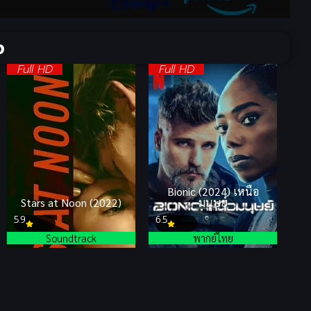
จ
Full HD
Full HD
Bionic (2024) เหนือ
Stars at Noon (2022)
มนุษย์
5.9
6.5
Soundtrack
พากย์ไทย