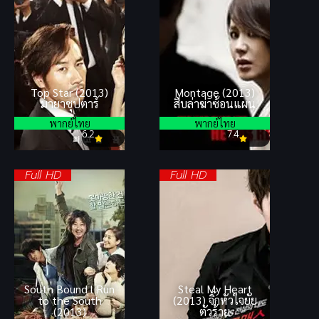
Top Star (2013)
Montage (2013)
มายาซุปตาร์
สืบล่าฆ่าซ้อนแผน
พากย์ไทย
พากย์ไทย
6.2
7.4
Full HD
Full HD
South Bound l Run
Steal My Heart
to the South
(2013) จิ๊กหัวใจยัย
(2013)
ตัวร้าย