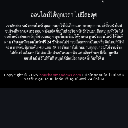
ออนไลน์ได้ทุกเวลา ไม่มีสะดุด
เราคัดสรร
หนังออนไลน์
คุณภาพมาไว้ให้เลือกแบบครบทุกอารมณ์ ทั้งหนังใหม่
ชนโรงที่หลายคนรอคอย หนังแอ็คชั่นมันส์สะใจ หนังรักโรแมนติกละมุนหัวใจ ไป
จนถึงหนังสยองขวัญที่ชวนขนลุก ทุกเรื่องพร้อมให้คุณกด
ดูหนังออนไลน์
ได้ทันที
ผ่าน
เว็บดูหนังออนไลน์ฟรี 24 ชั่วโมง
ไม่ว่าจะเลือกพากย์ไทยหรือซับไทยก็มีให้
ครบ ภาพคมชัดระดับ HD และ 4K รองรับการใช้งานผ่านทุกอุปกรณ์ ใช้งานง่าย
ไม่ต้องติดตั้งแอป ไม่ต้องเสียค่าสมัครสมาชิก แค่คลิกเข้ามา ก็เริ่ม
ดูหนัง
ออนไลน์ฟรี
ได้ทันที สนุกได้ต่อเนื่องตลอดทั้งวันทั้งคืน
Copyright © 2025
bhurbanmeadows.com
หนังไทยออนไลน์ หนังดัง
Netflix ดูหนังบนมือถือ เว็บดูหนังฟรี 24 ชั่วโมง