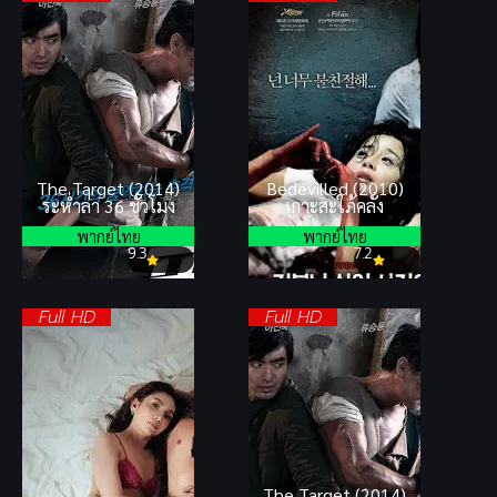
The Target (2014)
Bedevilled (2010)
ระห่ำล่า 36 ชั่วโมง
เกาะสะใภ้คลั่ง
พากย์ไทย
พากย์ไทย
9.3
7.2
Full HD
Full HD
The Target (2014)