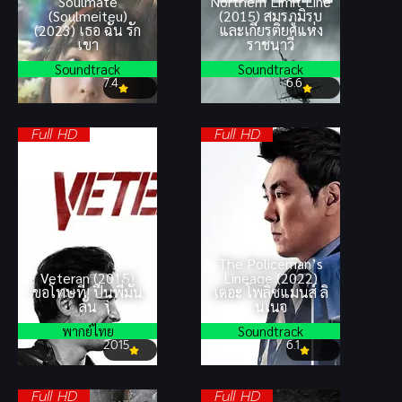
Soulmate
Northern Limit Line
(Soulmeiteu)
(2015) สมรภูมิรบ
(2023) เธอ ฉัน รัก
และเกียรติยศแห่ง
เขา
ราชนาวี
Soundtrack
Soundtrack
7.4
6.6
Full HD
Full HD
The Policeman’s
Veteran (2015)
Lineage (2022)
ขอโทษที! ปืนพี่มัน
เดอะ โพลิซแมนส์ ลิ
ลั่น
นเนจ
พากย์ไทย
Soundtrack
2015
6.1
Full HD
Full HD