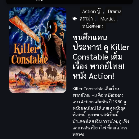
Action บู๊
,
Drama
ดราม่า
,
Martial
,
หนังฮ่องกง
ขุนศึกแดน
ประหาร! ดู Killer
Constable เต็ม
เรื่อง พากย์ไทย!
หนัง Action!
Killer Constable เต็มเรื่อง
พากย์ไทย
HD คือ
หนังฮ่องกง
แนว
Action แอ็กชัน
ปี
1980
ดู
หนังออนไลน์
ได้เลย!
ดูหนัง
สุด
พิเศษนี้!
ดู
ภาพยนตร์เรื่องนี้
นำแสดงโดย
เฉิน กวานไท่
,
กู่ เฟิง
และ
เจสัน เปียว ไพ่
ที่คุณไม่ควร
พลาด!