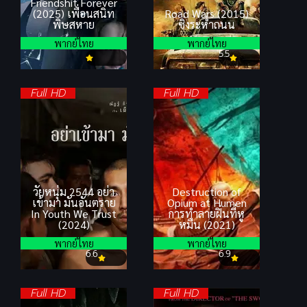
Friendshit Forever
(2025) เพื่อนสนิท
Road Wars (2015)
พิษสหาย
ซิ่งระห่ำถนน
พากย์ไทย
พากย์ไทย
5.5
Full HD
Full HD
วัยหนุ่ม 2544 อย่า
Destruction of
เข้ามา มันอันตราย
Opium at Humen
In Youth We Trust
การทำลายฝิ่นที่หู
(2024)
หมืน (2021)
พากย์ไทย
พากย์ไทย
6.6
6.9
Full HD
Full HD