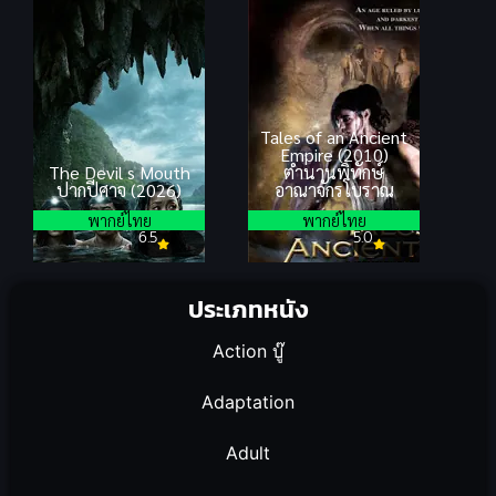
Tales of an Ancient
Empire (2010)
The Devil s Mouth
ตำนานพิทักษ์
ปากปีศาจ (2026)
อาณาจักรโบราณ
พากย์ไทย
พากย์ไทย
6.5
5.0
ประเภทหนัง
Action บู๊
Adaptation
Adult