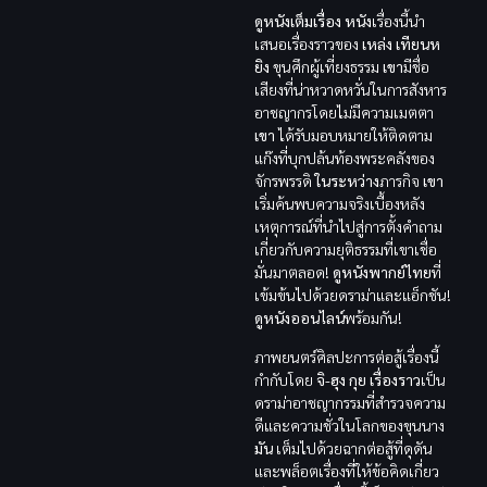
ดูหนังเต็มเรื่อง
หนัง
เรื่องนี้นำ
เสนอเรื่องราวของ
เหล่ง เทียนห
ยิง
ขุนศึกผู้เที่ยงธรรม
เขา
มีชื่อ
เสียงที่น่าหวาดหวั่นในการสังหาร
อาชญากรโดยไม่มีความเมตตา
เขา
ได้รับมอบหมายให้ติดตาม
แก๊งที่บุกปล้นท้องพระคลังของ
จักรพรรดิ
ในระหว่าง
ภารกิจ
เขา
เริ่มค้นพบความจริงเบื้องหลัง
เหตุการณ์ที่นำไปสู่การตั้งคำถาม
เกี่ยวกับความยุติธรรมที่เขาเชื่อ
มั่นมาตลอด!
ดูหนังพากย์ไทย
ที่
เข้มข้นไปด้วยดราม่าและแอ็กชัน!
ดูหนังออนไลน์
พร้อมกัน!
ภาพยนตร์ศิลปะการต่อสู้เรื่องนี้
กำกับโดย
จิ-ฮุง กุย
เรื่องราว
เป็น
ดราม่าอาชญากรรมที่สำรวจความ
ดีและความชั่วในโลกของขุนนาง
มัน
เต็มไปด้วยฉากต่อสู้ที่ดุดัน
และพล็อตเรื่องที่ให้ข้อคิดเกี่ยว