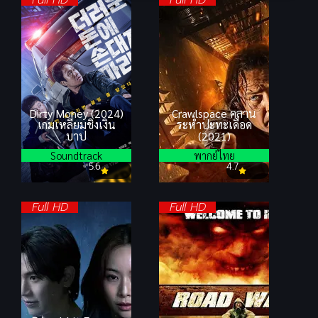
Full HD
Full HD
Dirty Money (2024)
Crawlspace คลาน
เกมเหลี่ยมชิงเงิน
ระห่ำปะทะเดือด
บาป
(2021)
Soundtrack
พากย์ไทย
5.6
4.7
Full HD
Full HD