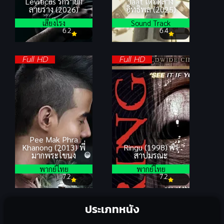
Leviticus รักร้ายก
Jaat เดือดล้าง
ลายร่าง (2026)
อิทธิพล (2025)
เสียงโรง
Sound Track
6.2
6.4
Full HD
Full HD
Pee Mak Phra
Khanong (2013) พี่
Ringu (1998) คำ
มากพระโขนง
สาปมรณะ
พากย์ไทย
พากย์ไทย
7.2
7.2
ประเภทหนัง