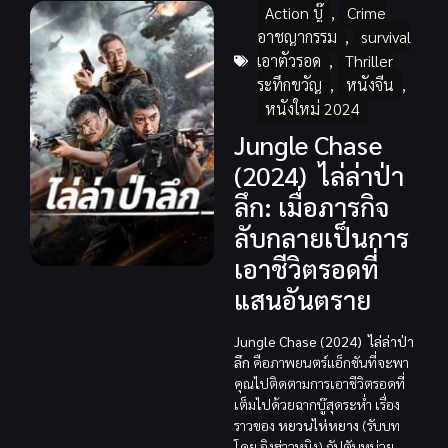
Action บู๊
,
Crime
อาชญากรรม
,
survival
เอาตัวรอด
,
Thriller
ระทึกขวัญ
,
หนังจีน
,
หนังใหม่ 2024
Jungle Chase
(2024) ไล่ล่าป่า
ลึก: เมื่อภารกิจ
ลับกลายเป็นการ
เอาชีวิตรอดที่
แสนอันตราย
Jungle Chase (2024) ไล่ล่าป่า
ลึก
คือภาพยนตร์แอ็กชันที่จะพา
คุณไปติดตามการเอาชีวิตรอดที่
เต็มไปด้วยฉากบู๊สุดระห่ำ เรื่อง
ราวของ
หยวนไห่หยาง
(รับบท
โดย อิงฮ่าวหมิง) กัปตันหน่วย