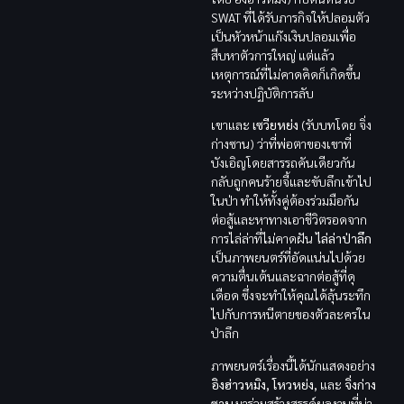
SWAT ที่ได้รับภารกิจให้ปลอมตัว
เป็นหัวหน้าแก๊งเงินปลอมเพื่อ
สืบหาตัวการใหญ่ แต่แล้ว
เหตุการณ์ที่ไม่คาดคิดก็เกิดขึ้น
ระหว่างปฏิบัติการลับ
เขาและ
เซวียหย่ง
(รับบทโดย จิ่ง
ก่างซาน) ว่าที่พ่อตาของเขาที่
บังเอิญโดยสารรถคันเดียวกัน
กลับถูกคนร้ายจี้และขับลึกเข้าไป
ในป่า ทำให้ทั้งคู่ต้องร่วมมือกัน
ต่อสู้และหาทางเอาชีวิตรอดจาก
การไล่ล่าที่ไม่คาดฝัน
ไล่ล่าป่าลึก
เป็นภาพยนตร์ที่อัดแน่นไปด้วย
ความตื่นเต้นและฉากต่อสู้ที่ดุ
เดือด ซึ่งจะทำให้คุณได้ลุ้นระทึก
ไปกับการหนีตายของตัวละครใน
ป่าลึก
ภาพยนตร์เรื่องนี้ได้นักแสดงอย่าง
อิงฮ่าวหมิง, โหวหย่ง,
และ
จิ่งก่าง
ซาน
มาร่วมสร้างสรรค์ผลงานที่น่า