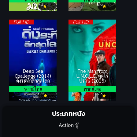
7.3
7.6
Full HD
Full HD
Deep Sea
The Man from
Challenge (2014)
U.N.C.L.E. คู่ดุไร้
ดิ่งระทึกลึกสุดโลก
ปรานี (2015)
พากย์ไทย
พากย์ไทย
6.9
7.3
ประเภทหนัง
Action บู๊