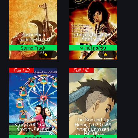
Bachchhan
Chocolate (2008)
Paandey (2022)
ช็อคโกแลต
Sound Track
พากย์ไทย/ซับ
5.0
6.8
Full HD
Full HD
Transistor Love
The Boy and the
Story (2001) มนต์
Heron (2023) เด็ก
รักทรานซิสเตอร์
ชายกับนกกระสา
พากย์ไทย
พากย์ไทย