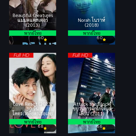
Beautiful Creatures
แม่มดแคสเตอร์
Norah โนราห์
(2013)
(2018)
พากย์ไทย
พากย์ไทย
6.0
6.0
Full HD
Full HD
Love Reset (2023)
Attack the Block
30 วัน
ขบวนการจิ๊กโก๋โต้เอ
โคตร(เกลียด)เธอเลย
เลี่ยน (2011)
พากย์ไทย
พากย์ไทย
6.8
6.6