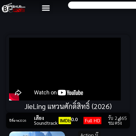
JieLing แหวนศักดิ์สิทธิ์ (2026)
เสียง
รับ
2,465
0.0
IMDb
Full HD
ปีที่ฉาย
2026
Soundtrack
ชม
ครั้ง
Action บู๊
,