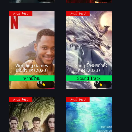
Full HD
Full HD
Wedding Games
Ji Gong จี้กงยกกำลัง
เกมวิวาห์ (2023)
สอง (2023)
พากย์ไทย
Sound Track
9.8
9.2
Full HD
Full HD