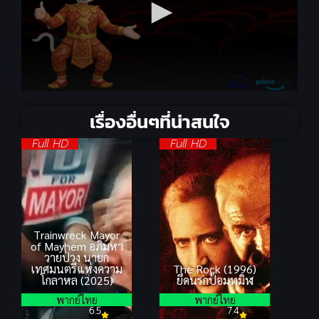
เรื่องอื่นๆที่น่าสนใจ
Full HD
Full HD
Trainwreck Mayor
of Mayhem อภิมหา
วายป่วง นายก
เทศมนตรีแห่งความ
The Rock (1996)
โกลาหล (2025)
ยึดนรกป้อมทมิฬ
พากย์ไทย
พากย์ไทย
6.5
7.4