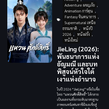
Adventure ผจญภัย
,
Animation การ์ตูน
,
Fantasy จินตนาการ
,
Supernatural เหนือ
ธรรมชาติ
,
หนังปี
2026
,
หนังฝรั่ง
,
หนังใหม่
JieLing (2026):
พันธนาการแห่ง
อัญมณี และบท
พิสูจน์หัวใจใต้
เงาแห่งอำนาจ
ในปี 2026
“JieLing”
หรือในชื่อ
ไทย
“แหวนศักดิ์สิทธิ์”
ได้กลาย
เป็นผลงานที่ยกระดับมาตรฐาน
ภาพยนตร์แฟนตาซีฝั่งเอเชียสู่