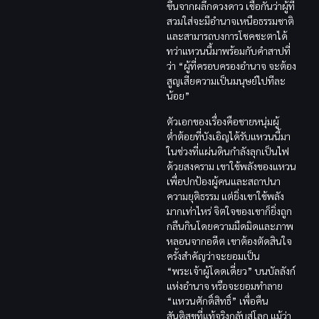
ขึ้นจากผลึกดวงดาว เชื่อกันว่าผู้ที่
สวมใส่จะมีอำนาจเหนือธรรมชาติ
และสามารถบงการโชคชะตาได้
ทว่าแหวนนี้มาพร้อมกับคำสาปที่
ว่า “ผู้ที่ครอบครองอำนาจ จะต้อง
สูญเสียความเป็นมนุษย์ไปทีละ
น้อย”
ตัวเอกของเรื่องคือชายหนุ่มผู้
ต่ำต้อยที่บังเอิญได้รับแหวนนี้มา
ในช่วงที่แผ่นดินกำลังลุกเป็นไฟ
ด้วยสงคราม เขาใช้พลังของแหวน
เพื่อปกป้องผู้คนและสถาปนา
ความยุติธรรม แต่ยิ่งเขาใช้พลัง
มากเท่าไหร่ จิตใจของเขาก็ยิ่งถูก
กลืนกินโดยความมืดมิดและภาพ
หลอนจากอดีต เขาต้องตัดสินใจ
ครั้งสำคัญว่าจะยอมเป็น
“พระเจ้าผู้โดดเดี่ยว” บนบัลลังก์
แห่งอำนาจ หรือจะยอมทำลาย
“แหวนศักดิ์สิทธิ์” เพื่อคืน
สันติสุขที่แท้จริงกลับสู่โลก แม้ว่า