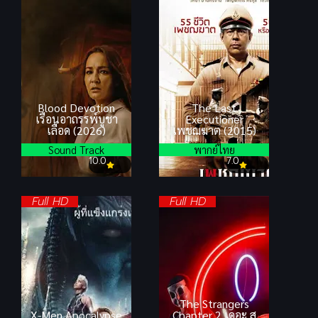
Blood Devotion
The Last
เรือนอาถรรพ์บูชา
Executioner
เลือด (2026)
เพชฌฆาต (2015)
Sound Track
พากย์ไทย
10.0
7.0
Full HD
Full HD
The Strangers
X-Men Apocalypse
Chapter 2 เดอะ ส