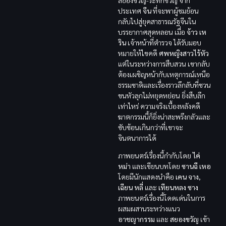
สยองขวัญ-ระทึกขวัญ จาก
ประเทศ
จีน
ที่จะพาผู้ชมย้อน
กลับไปสู่ยุคสาธารณรัฐจีนใน
บรรยากาศสุดหลอน เมื่อ
จ้าว เห
ริน
เจ้าหน้าที่ตำรวจ ได้รับมอบ
หมายให้ไขคดี
ศพหญิงสาวไร้หัว
แต่ในระหว่างการสืบสวน เขากลับ
ต้องเผชิญหน้ากับเหตุการณ์เหนือ
ธรรมชาติและเรื่องราวลึกลับที่ชวน
ขนหัวลุกไม่หยุดหย่อน ยิ่งสืบลึก
เท่าไหร่ ความจริงเบื้องหลังคดี
ฆาตกรรมนี้ก็ยิ่งน่าสะพรึงกลัวและ
ซับซ้อนเกินกว่าที่เขาจะ
จินตนาการได้
ภาพยนตร์เรื่องนี้กำกับโดย
ไค่
หม่า
และเขียนบทโดย
ซานฉี เหอ
โดยมีนักแสดงนำคือ
เคน จาง
,
เฉียน หลี่
และ
เทียนหลง ซาง
ภาพยนตร์เรื่องนี้โดดเด่นในการ
ผสมผสานระหว่างแนว
อาชญากรรม
และ
สยองขวัญ
เข้า