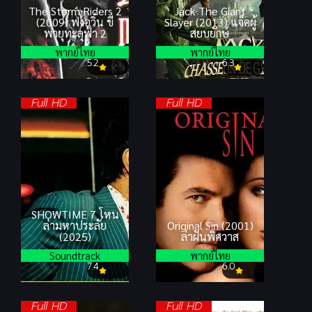
The Storm Riders 2
Jack The Giant
(2009) ฟงอวิ๋น ขี่
Slayer (2013) แจ็คผู้
พายุทะลุฟ้า 2
สยบยักษ์
พากย์ไทย
พากย์ไทย
5.2
6.3
Full HD
Full HD
SHOWTIME 7 โหน
ล่ามหาประลัย
Original Sin (2001)
(2025)
ล่าฝันพิศวาส
Soundtrack
พากย์ไทย
7.4
6.0
Full HD
Full HD