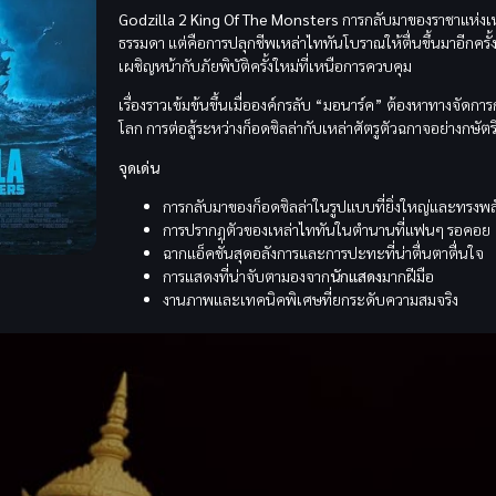
Godzilla 2 King Of The Monsters
การกลับมาของราชาแห่งเหล
ธรรมดา แต่คือการปลุกชีพเหล่าไททันโบราณให้ตื่นขึ้นมาอีกครั้
เผชิญหน้ากับภัยพิบัติครั้งใหม่ที่เหนือการควบคุม
เรื่องราวเข้มข้นขึ้นเมื่อองค์กรลับ “มอนาร์ค” ต้องหาทางจั
โลก การต่อสู้ระหว่างก็อดซิลล่ากับเหล่าศัตรูตัวฉกาจอย่างกษัต
จุดเด่น
การกลับมาของก็อดซิลล่าในรูปแบบที่ยิ่งใหญ่และทรงพลั
การปรากฏตัวของเหล่าไททันในตำนานที่แฟนๆ รอคอย
ฉากแอ็คชั่นสุดอลังการและการปะทะที่น่าตื่นตาตื่นใจ
การแสดงที่น่าจับตามองจาก
นักแสดง
มากฝีมือ
งานภาพและเทคนิคพิเศษที่ยกระดับความสมจริง