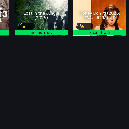
อะ
อง
Lost in the Jungle
Honey Don’t! (2025)
(2025)
ฮันนี่…สวยสืบแส่
7.4
6.5
Soundtrack
Soundtrack