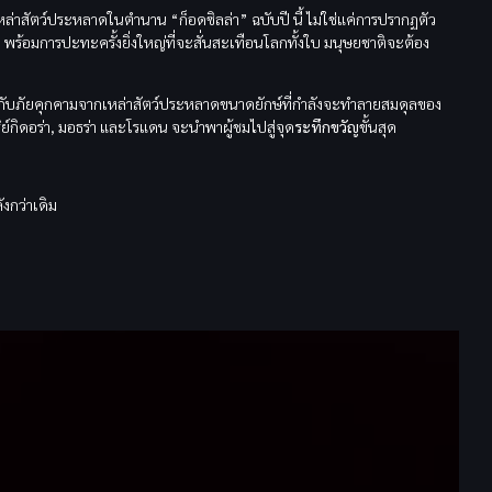
่าสัตว์ประหลาดในตำนาน “ก็อดซิลล่า” ฉบับปี นี้ ไม่ใช่แค่การปรากฏตัว
ง พร้อมการปะทะครั้งยิ่งใหญ่ที่จะสั่นสะเทือนโลกทั้งใบ มนุษยชาติจะต้อง
ดการกับภัยคุกคามจากเหล่าสัตว์ประหลาดขนาดยักษ์ที่กำลังจะทำลายสมดุลของ
ริย์กิดอร่า, มอธร่า และโรแดน จะนำพาผู้ชมไปสู่จุด
ระทึกขวัญ
ขั้นสุด
งกว่าเดิม