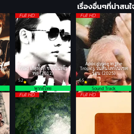
เรื่องอื่นๆที่น่าสนใ
Full HD
Full HD
Apocalypse in the
wn
Triad เกิดทั้งที ขอเป็นเจ้า
Tropics วันสิ้นโลกในเขต
พ่อ (2012)
ร้อน (2025)
5.2
6.5
พากย์ไทย
Sound Track
Full HD
Full HD