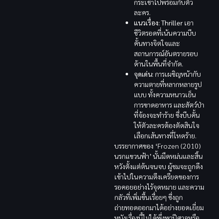
กระเช้าไปพร้อมกับตัว
ละคร.
แนวเรื่อง:
Thriller
เอา
ชีวิตรอดที่เน้นความบีบ
คั้นทางจิตใจและ
สถานการณ์อันตรายรอบ
ด้านในพื้นที่จำกัด.
จุดเด่น:
การเผชิญหน้ากับ
ความตายที่หลากหลายรูป
แบบ ทั้งความหนาวเย็น
การขาดอาหาร และสัตว์ป่า
ที่จ้องจะทำร้าย ซึ่งบีบคั้น
ให้ตัวละครต้องตัดสินใจ
เลือกเส้นทางที่โหดร้าย.
บรรยากาศของ ‘Frozen (2010)
นรกแขวนฟ้า’ นั้นมืดหม่นและสิ้น
หวังตั้งแต่ต้นจนจบ ผู้ชมจะถูกดึง
เข้าไปในความตึงเครียดของการ
รอคอยอย่างไร้จุดหมาย และความ
กลัวที่เพิ่มขึ้นเรื่อยๆ ซึ่งถูก
ถ่ายทอดออกมาได้อย่างยอดเยี่ยม
หนังเรื่องนี้ไม่ได้พึ่งพาปีศาจหรือ