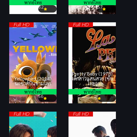
พากย์ไทย
พากย์ไทย
8.2
5.7
Full HD
Full HD
Pretty Baby (1978)
Yellowbird (2014)
เด็กสาวแสนสวย [ซับ
นกซ่าส์บินข้ามโลก
ไทย]
พากย์ไทย
พากย์ไทย
5.6
Full HD
Full HD