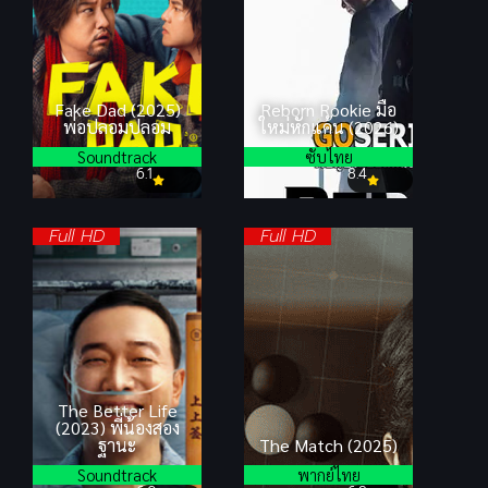
Fake Dad (2025)
Reborn Rookie มือ
พ่อปลอมปลอม
ใหม่หักแค้น (2026)
Soundtrack
ซับไทย
6.1
8.4
Full HD
Full HD
The Better Life
(2023) พี่น้องสอง
ฐานะ
The Match (2025)
Soundtrack
พากย์ไทย