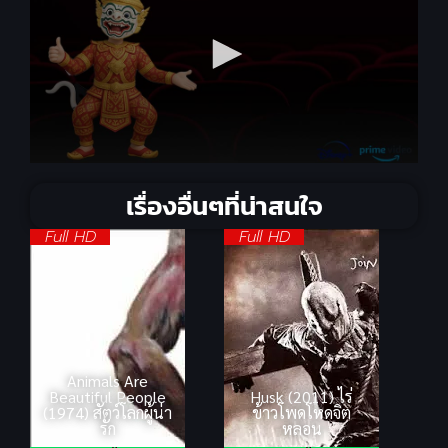
เรื่องอื่นๆที่น่าสนใจ
Full HD
Full HD
Animals Are
Beautiful People
Husk (2011) ไร่
(1974) สัตว์โลกผู้น่า
ข้าวโพดโหดจิต
รัก
หลอน