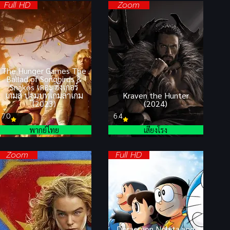
Full HD
Zoom
The Hunger Games The
Ballad of Songbirds &
Snakes เดอะ ฮังเกอร์
เกมส์ ปฐมบทเกมล่าเกม
Kraven the Hunter
(2023)
(2024)
7.0
6.4
พากย์ไทย
เสียงโรง
Zoom
Full HD
Doraemon Nobita and