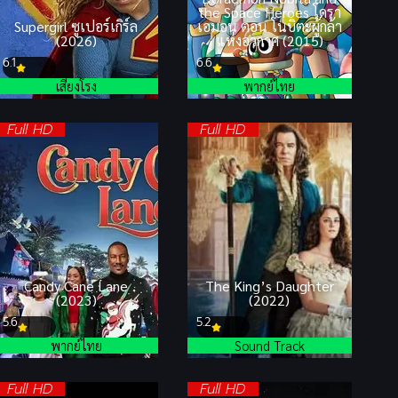
the Space Heroes โดรา
Supergirl ซูเปอร์เกิร์ล
เอมอน ตอน โนบิตะผู้กล้า
(2026)
แห่งอวกาศ (2015)
6.1
6.6
เสียงโรง
พากย์ไทย
Full HD
Full HD
Candy Cane Lane
The King’s Daughter
(2023)
(2022)
5.6
5.2
พากย์ไทย
Sound Track
Full HD
Full HD