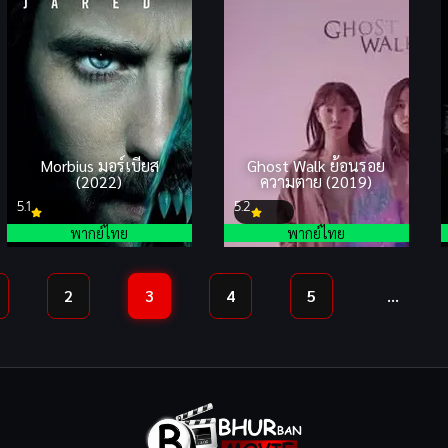
Morbius มอร์เบียส
Ghost Walk ย้อนรอย
(2022)
ความตาย (2019)
5.1
5.2
พากย์ไทย
พากย์ไทย
2
3
4
5
…