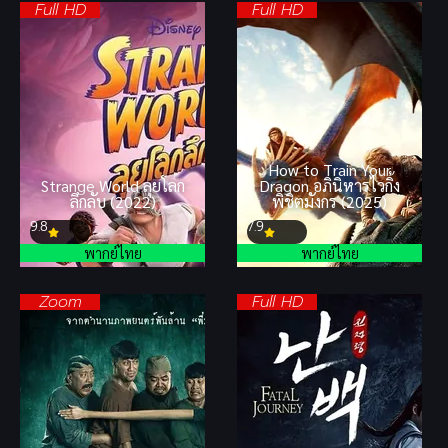
Full HD
Full HD
How to Train Your
Strange World ลุยโลก
Dragon อภินิหารไวกิ้ง
ลึกลับ (2022)
พิชิตมังกร (2025)
9.8
7.9
พากย์ไทย
พากย์ไทย
Zoom
Full HD