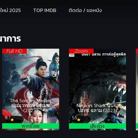
งใหม่ 2025
TOP IMDB
ติดต่อ / ขอหนัง
นาการ
Full HD
Zoom
The Sorcery Master
จอมเวทย์เหนือเมฆ
Ninja vs Shark นินจา
(2023)
ปะทะ ฉลาม (2023)
8.7
5.5
พากย์ไทย
เสียงโรง