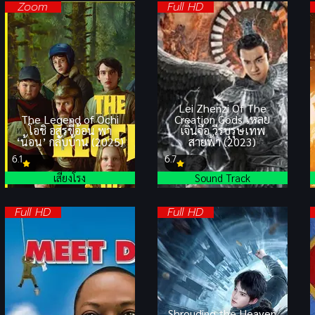
Zoom
Full HD
Lei Zhenzi Of The
The Legend of Ochi
Creation Gods เหลย
โอชิ อสูรขี้อ้อน พา
เจิ้นจื่อ วีรบุรุษเทพ
‘น้อน’ กลับบ้าน (2025)
สายฟ้า (2023)
6.1
6.7
เสียงโรง
Sound Track
Full HD
Full HD
Shrouding the Heaven