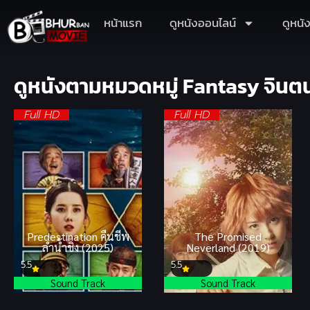
หน้าแรก
ดูหนังออนไลน์
ดูหนั
ดูหนังตามหมวดหมู่ Fantasy จินต
Full HD
Full HD
Predestination คืนชีพ
The Promised
ลำน้ำชิง (2025)
Neverland (2019)
5.5
5.5
Sound Track
Sound Track