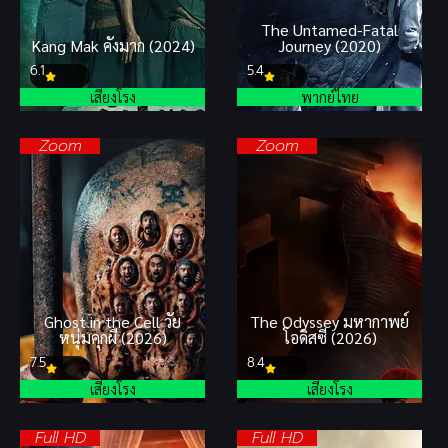
The Untamed-Fatal
Kang Mak คังมาก (2024)
Journey (2020)
6.1
5.4
เสียงโรง
พากย์ไทย
Zoom
Zoom
Ghost in the Cell วัย
The Odyssey มหากาพย์
หนุ่มคุกผี (2026)
โอดิสซี (2026)
7.5
8.4
เสียงโรง
เสียงโรง
Full HD
Full HD