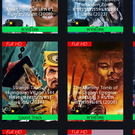
Forbidden Zone
Meet Dave มีต เดฟ อา
อำพรางสวรรค์แดนต้อง
คันตุก๊ะป่วนโลก (2008)
ห้าม (2023)
5.1
5.5
พากย์ไทย
พากย์ไทย
Full HD
Full HD
Strange Tales of
The Mummy Tomb of
Huangquan Village เรื่อง
the Dragon Emperor
พิศวงแห่งหมู่บ้านหวง
เดอะมัมมี่ 3 คืนชีพ
เฉวียน (2026)
จักรพรรดิมังกร (2008)
0.0
5.2
Sound Track
พากย์ไทย
Full HD
Full HD