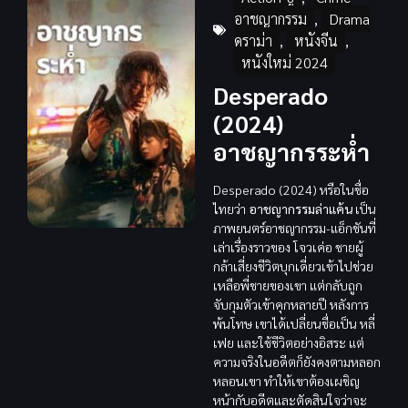
อาชญากรรม
,
Drama
ดราม่า
,
หนังจีน
,
หนังใหม่ 2024
Desperado
(2024)
อาชญากรระห่ำ
Desperado (2024) หรือในชื่อ
ไทยว่า
อาชญากรรมล่าแค้น
เป็น
ภาพยนตร์อาชญากรรม-แอ็กชันที่
เล่าเรื่องราวของ โจวเค่อ ชายผู้
กล้าเสี่ยงชีวิตบุกเดี่ยวเข้าไปช่วย
เหลือพี่ชายของเขา แต่กลับถูก
จับกุมตัวเข้าคุกหลายปี หลังการ
พ้นโทษ เขาได้เปลี่ยนชื่อเป็น หลี่
เฟย และใช้ชีวิตอย่างอิสระ แต่
ความจริงในอดีตก็ยังคงตามหลอก
หลอนเขา ทำให้เขาต้องเผชิญ
หน้ากับอดีตและตัดสินใจว่าจะ