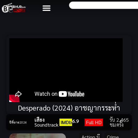
Desperado (2024) อาชญากรระห่ำ
เสียง
รับ
2,465
6.9
IMDb
Full HD
ปีที่ฉาย
2024
Soundtrack
ชม
ครั้ง
Action บู๊
,
Crime