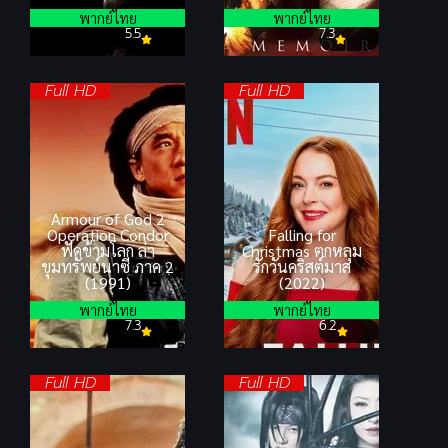
พากย์ไทย
พากย์ไทย
5.5
7.3
Full HD
Full HD
Armour of God 2
Operation Condor
Falling for
ฟัดข้ามโลก ล่า
Christmas ตกหลุม
ขุมทรัพย์นาซี ภาค 2
รักวันคริสต์มาส
(1991)
(2022)
พากย์ไทย
พากย์ไทย
7.3
6.2
Full HD
Full HD