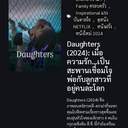
Family ครอบครัว
,
Inspirational แรง
บันดาลใจ
,
ดูหนัง
NETFLIX
,
หนังฝรั่ง
,
หนังใหม่ 2024
Daughters
(2024): เมื่อ
ความรัก…เป็น
สะพานเชื่อมใจ
พ่อกับลูกสาวที่
อยู่คนละโลก
Daughters (2024)
คือ
ภาพยนตร์สารคดี-ดราม่าที่จะพา
คุณไปติดตามเรื่องราวสุดซึ้งและ
อบอุ่นหัวใจของเด็กสาว 4 คนใน
กรุงวอชิงตัน ดี.ซี. ที่กำลังเตรียม