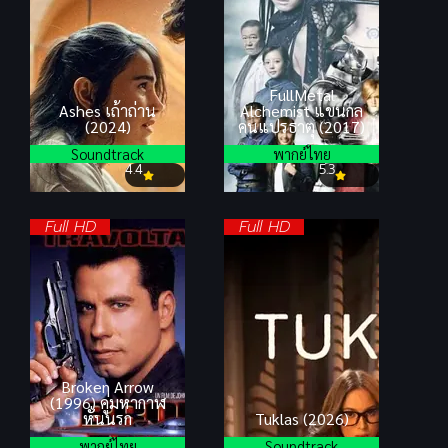
FullMetal
Ashes เถ้าถ่าน
Alchemist แขนกล
(2024)
คนแปรธาตุ (2017)
Soundtrack
พากย์ไทย
4.4
5.3
Full HD
Full HD
Broken Arrow
(1996) คู่มหากาฬ
หั่นนรก
Tuklas (2026)
พากย์ไทย
Soundtrack