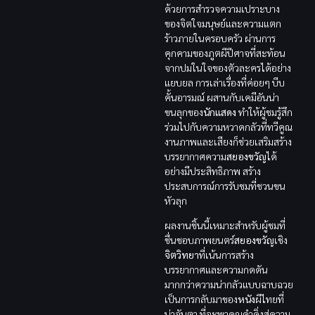
ด้วยการสำรวจความเปราะบาง
ของจิตใจมนุษย์และความแตก
ร้าวภายในครอบครัว ผ่านการ
คุกคามของภูตผีปีศาจที่สะท้อน
จากปมในใจของตัวละครได้อย่าง
แยบยล การเล่าเรื่องที่ค่อยๆ บีบ
คั้นอารมณ์ ผสานกับเคมีอันน่า
ขนลุกของ
นักแสดง
ทำให้ผู้ชมรู้สึก
ร่วมไปกับความหวาดกลัวที่ทวีคูณ
งานภาพและเสียงก็ช่วยเสริมสร้าง
บรรยากาศความ
สยองขวัญ
ได้
อย่างมีประสิทธิภาพ สร้าง
ประสบการณ์การรับชมที่ชวนขน
หัวลุก
ผลงานชิ้นนี้เหมาะสำหรับผู้ชมที่
ชื่นชอบภาพยนตร์
สยองขวัญ
เชิง
จิตวิทยา
ที่เน้นการสร้าง
บรรยากาศและความกดดัน
มากกว่าความน่ากลัวแบบฉาบฉวย
เป็นการกลับมาของ
หนัง
ผีไทยที่
น่าจับตา ที่จะพาคุณดำดิ่งสู่ความ