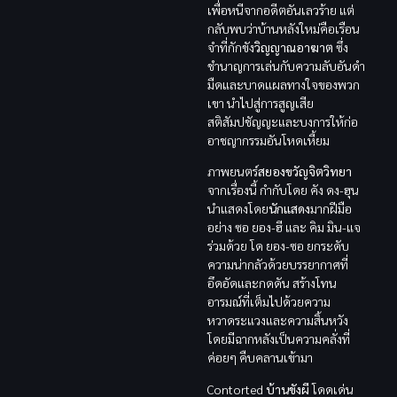
เพื่อหนีจากอดีตอันเลวร้าย แต่
กลับพบว่าบ้านหลังใหม่คือเรือน
จำที่กักขัง
วิญญาณอาฆาต
ซึ่ง
ชำนาญการเล่นกับความลับอันดำ
มืดและบาดแผลทางใจของพวก
เขา นำไปสู่การสูญเสีย
สติสัมปชัญญะและบงการให้ก่อ
อาชญากรรมอันโหดเหี้ยม
ภาพยนตร์
สยองขวัญจิตวิทยา
จากเรื่องนี้ กำกับโดย คัง ดง-ฮุน
นำแสดงโดย
นักแสดง
มากฝีมือ
อย่าง ซอ ยอง-ฮี และ คิม มิน-แจ
ร่วมด้วย โด ยอง-ซอ ยกระดับ
ความน่ากลัวด้วยบรรยากาศที่
อึดอัดและกดดัน สร้างโทน
อารมณ์ที่เต็มไปด้วยความ
หวาดระแวงและความสิ้นหวัง
โดยมีฉากหลังเป็นความคลั่งที่
ค่อยๆ คืบคลานเข้ามา
Contorted
บ้านขังผี
โดดเด่น