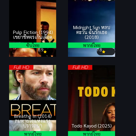
Midnight Sun หลบ
Pulp Fiction (1994)
ตะวัน ฉันรักเธอ
เขย่าชีพจรเกินเดือด
(2018)
ซับไทย
พากย์ไทย
8.9
7.8
Full HD
Full HD
Breathe In (2014)
ลมหายใจแห่งแรง
ปรารถนา
Todo Kayod (2025)
พากย์ไทย
พากย์ไทย