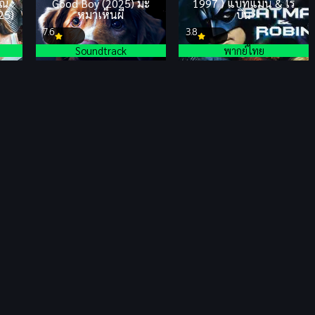
ณี
Good Boy (2025) มะ
1997 ) แบทแมน & โร
25)
หมาเห็นผี
บิน
7.6
3.8
Soundtrack
พากย์ไทย