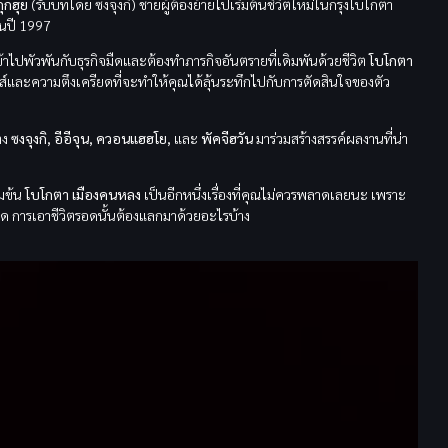
กุกฮุย
(รับบทโดย ซงจุงกิ) ชายผู้ต้องย้ายไปเริ่มต้นชีวิตใหม่ในกรุงโบโกตา
ในปี 1997
ด้เข้าไปพัวพันกับธุรกิจมืดและต้องทำภารกิจอันตรายที่เดิมพันด้วยชีวิต
โบโกตา
ส์และความตึงเครียดที่จะทำให้คุณได้ลุ้นระทึกไปกับการตัดสินใจของตัว
าง
ซงจุงกิ, อีอีจุน, ควอนแฮฮโย,
และ
พัคจีฮวัน
มาร่วมสร้างสรรค์ผลงานที่น่า
้มข้น
โบโกตา เมืองคนหลง
เป็นอีกหนึ่งเรื่องที่คุณไม่ควรพลาดเลยนะ เพราะ
ืด การเอาชีวิตรอดนั้นต้องแลกมาด้วยอะไรบ้าง