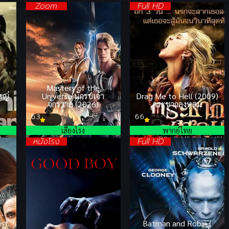
Zoom
Full HD
a
Masters of the
หญ่
Universe นักรบเจ้า
Drag Me to Hell (2009)
จักรวาล (2026)
กระชากลงหลุม
6.3
6.6
เสียงโรง
พากย์ไทย
หนังโรง
Full HD
ist
Batman and Robin (