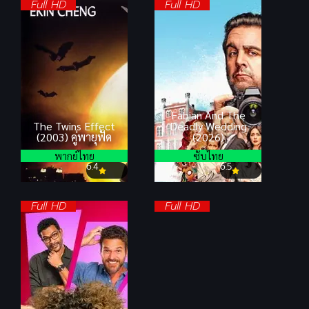
Full HD
Full HD
Fabian And The
The Twins Effect
Deadly Wedding
(2003) คู่พายุฟัด
(2026)
พากย์ไทย
ซับไทย
6.4
6.5
Full HD
Full HD