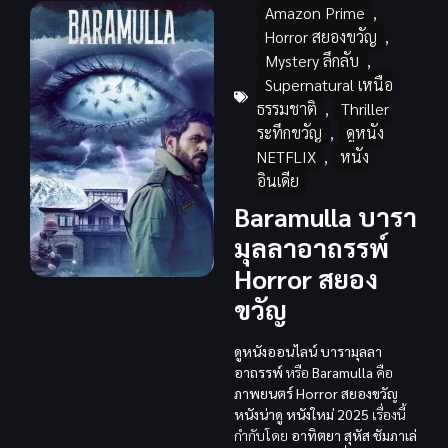
Amazon Prime
,
Horror สยองขวัญ
,
Mystery ลึกลับ
,
Supernatural เหนือ
ธรรมชาติ
,
Thriller
ระทึกขวัญ
,
ดูหนัง
NETFLIX
,
หนัง
อินเดีย
Baramulla บารา
มุลลาอาถรรพ์
Horror สยอง
ขวัญ
ดูหนังออนไลน์ บารามุลลา
อาถรรพ์
หรือ
Baramulla
คือ
ภาพยนตร์
Horror สยองขวัญ
หนังน่าดู
หนังใหม่ 2025
เรื่องนี้
กำกับโดย
อาทิตยา สุหัส ชัมภาเล่