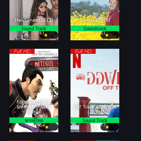
Handyman (2022)
Canola (2016)
Sound Track
Soundtrack
4.1
6.1
Full HD
Full HD
Foosball (2013)
มหัศจรรย์ทีมเตะ
Off Track ออฟเทร็ค
ทะลุมิติ
(2022)
พากย์ไทย
Sound Track
6.4
7.7