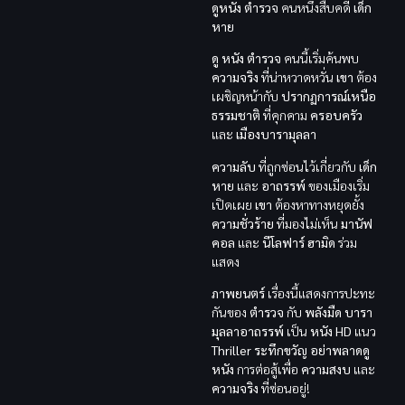
ดูหนัง
ตำรวจ
คนหนึ่งสืบคดี
เด็ก
หาย
ดู หนัง
ตำรวจ
คนนี้เริ่มค้นพบ
ความจริง
ที่น่าหวาดหวั่น
เขา
ต้อง
เผชิญหน้ากับ
ปรากฏการณ์เหนือ
ธรรมชาติ
ที่คุกคาม
ครอบครัว
และ
เมืองบารามุลลา
ความลับ
ที่ถูกซ่อนไว้เกี่ยวกับ
เด็ก
หาย
และ
อาถรรพ์
ของเมืองเริ่ม
เปิดเผย
เขา
ต้องหาทางหยุดยั้ง
ความชั่วร้าย
ที่มองไม่เห็น
มานัฟ
คอล
และ
นีโลฟาร์ ฮามิด
ร่วม
แสดง
ภาพยนตร์
เรื่องนี้แสดงการปะทะ
กันของ
ตำรวจ
กับ
พลังมืด
บารา
มุลลาอาถรรพ์
เป็น
หนัง HD
แนว
Thriller ระทึกขวัญ
อย่าพลาดดู
หนัง
การต่อสู้เพื่อ
ความสงบ
และ
ความจริง
ที่ซ่อนอยู่!