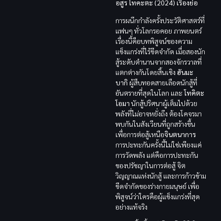
อสูร โทคะตะ (2024) เรื่องย่อ
การผนึกกำลังครั้งประวัติศาสตร์ที่
แฟนๆ ทั่วโลกรอคอย ภาพยนตร์
เรื่องนี้คือบทพิสูจน์ของความ
แข็งแกร่งที่ไร้ขีดจำกัด เมื่อสองนัก
สู้ระดับตำนานจากสองจักรวาลที่
แตกต่างกันโดยสิ้นเชิง
ฮันมะ
บากิ
ผู้สืบทอดสายเลือดนักสู้ที่
อันตรายที่สุดในโลก และ
โทคิตะ
โอมา
นักสู้ปริศนาผู้เต็มไปด้วย
พลังที่ไม่อาจหยั่งถึง ต้องโคจรมา
พบกันในสังเวียนที่ถูกสร้างขึ้น
เพื่อการต่อสู้เหนือ
จินตนาการ
การปะทะกันครั้งนี้ไม่ใช่เพียงแค่
การวัดพลัง แต่คือการปะทะกัน
ของปรัชญาในการต่อสู้ จิต
วิญญาณแห่งนักสู้ และการก้าวข้าม
ขีดจำกัดของร่างกายมนุษย์ เพื่อ
พิสูจน์ว่าใครคือผู้แข็งแกร่งที่สุด
อย่างแท้จริง