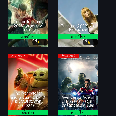
Crocodile Island
(2023) เกาะจระเข้
Triangle (2009) เรือ
ยักษ์
สยองมิตินรก
พากย์ไทย
พากย์ไทย
6.4
6.9
หนังโรง
Full HD
The Mandalorian
and Grogu แมนดาล
Avengers 2 Age of
อเรี่ยนและโกรกู
Ultron (2015) มหา
(2026)
ศึกอัลตรอนถล่มโลก
เสียงโรง
พากย์ไทย