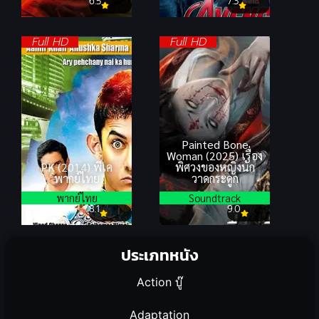
6.5
7.3
Full HD
Full HD
Painted Bone
Woman (2025) เรื่อง
PK (2014) พีเค
พิศวงของหญิงนัก
พากย์ไทย
วาดกระดูก
พากย์ไทย
Soundtrack
8.1
9.0
ประเภทหนัง
Action บู๊
Adaptation