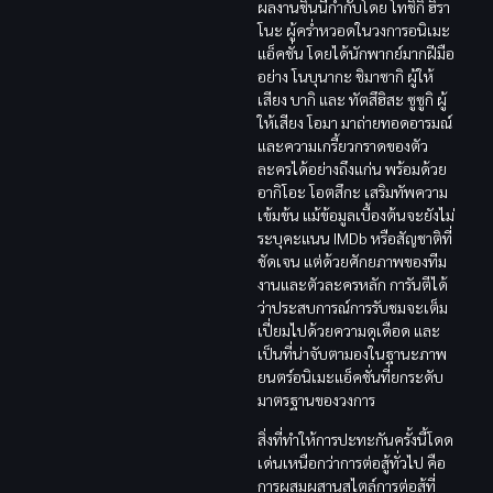
ผลงานชิ้นนี้กำกับโดย โทชิกิ ฮิรา
โนะ ผู้คร่ำหวอดในวงการอนิเมะ
แอ็คชั่น โดยได้นักพากย์มากฝีมือ
อย่าง โนบุนากะ ชิมาซากิ ผู้ให้
เสียง บากิ และ ทัตสึฮิสะ ซูซูกิ ผู้
ให้เสียง โอมา มาถ่ายทอดอารมณ์
และความเกรี้ยวกราดของตัว
ละครได้อย่างถึงแก่น พร้อมด้วย
อากิโอะ โอตสึกะ เสริมทัพความ
เข้มข้น แม้ข้อมูลเบื้องต้นจะยังไม่
ระบุคะแนน IMDb หรือสัญชาติที่
ชัดเจน แต่ด้วยศักยภาพของทีม
งานและตัวละครหลัก การันตีได้
ว่าประสบการณ์การรับชมจะเต็ม
เปี่ยมไปด้วยความดุเดือด และ
เป็นที่น่าจับตามองในฐานะภาพ
ยนตร์อนิเมะแอ็คชั่นที่ยกระดับ
มาตรฐานของวงการ
สิ่งที่ทำให้การปะทะกันครั้งนี้โดด
เด่นเหนือกว่าการต่อสู้ทั่วไป คือ
การผสมผสานสไตล์การต่อสู้ที่