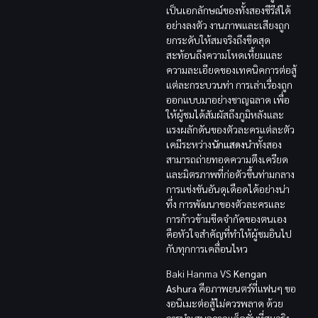
เป็นเอกลักษณ์ของทั้งสองซีรีส์ได้
อย่างลงตัว งานภาพและเสียงถูก
ยกระดับให้สมจริงถึงขีดสุด
สะท้อนถึงความโหดเหี้ยมและ
ความละเอียดของเทคนิคการต่อสู้
แต่ละกระบวนท่า การเล่าเรื่องถูก
ออกแบบมาอย่างชาญฉลาด เพื่อ
ให้ผู้ชมได้สัมผัสถึงภูมิหลังและ
แรงผลักดันของตัวละครแต่ละตัว
เคมีระหว่าง
นักแสดง
นำทั้งสอง
สามารถถ่ายทอดความตึงเครียด
และมิตรภาพที่ก่อตัวขึ้นท่ามกลาง
การแข่งขันอันดุเดือดได้อย่างน่า
ทึ่ง การพัฒนาของตัวละครและ
การก้าวข้ามขีดจำกัดของตนเอง
คือหัวใจสำคัญที่ทำให้ผู้ชมอินไป
กับทุกการเคลื่อนไหว
Baki Hanma VS
Kengan
Ashura
คือภาพยนตร์ที่แฟนๆ ขอ
งอนิเมะต่อสู้ไม่ควรพลาด ด้วย
การนำเสนอฉากแอ็คชั่นที่สมจริง