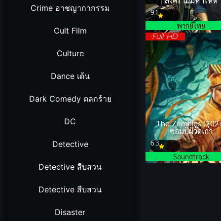
สงครามมหาโหด
Crime อาชญากากรรม
9.1
พากย์ไทย
Cult Film
Full HD
Culture
Dance เต้น
Dark Comedy ตลกร้าย
DC
The Zombies (202
ซอมบี้ผีวัดเก่า
6.3
Detective
Soundtrack
Detective สืบสวน
Detective สืบสวน
Disaster