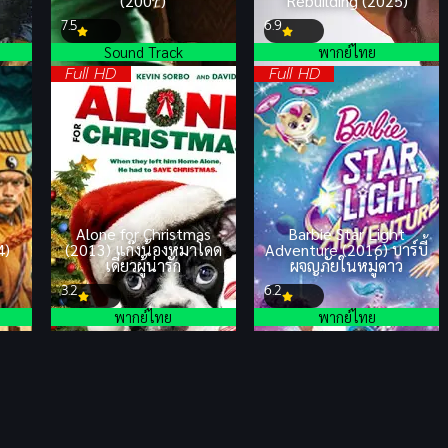
(2007)
Rebuilding (2025)
7.5
6.9
Sound Track
พากย์ไทย
Full HD
Full HD
Alone for Christmas
Barbie Star Light
4)
(2013) แก๊งน้องหมาโดด
Adventure (2016) บาร์บี้
เดี่ยวผู้น่ารัก
ผจญภัยในหมู่ดาว
3.2
6.2
พากย์ไทย
พากย์ไทย