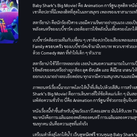
Baby Shark’s Big Movie!
คือ
Animation การ์ตูน
สุดฮิต หนั
เขาคือปลาที่มีเพลงฮิตที่สุดในมหาสมุทร เพลงของเขาสามารถท
สตารีอาน่า คือนักร้องปีศาจ เธอมีความริษยาอย่างรุนแรง เธอเป
พลังดนตรีของเบบี้ชาร์ค เธอต้องการใช้พลังนั้นเพื่อครองโลกใต้น
เบบี้ชาร์คต้องรวมทีมกับเพื่อน ๆ เขาต้องปกป้องเสียงเพลงและมห
Family ครอบครัว
ของเบบี้ชาร์คเข้ามามีบทบาท พวกเขาช่วยเห
ด้วย
Comedy ตลก
ที่ทำให้เด็ก ๆ หัวเราะ
สตารีอาน่าใช้วิธีการหลอกล่อ เธอนำเสนอความสามารถในการเป็นซูเปอ
ใช้พลังของดนตรีอย่างถูกต้อง
ลุค ยังบลัด
และ
คิมิโกะ เกลน
ให้
ออกแบบมาอย่างละเอียดอ่อน ทุกฉากมีความสนุกสนานและมีพ
ภาพยนตร์เรื่องนี้ฉายภาพโลกใต้น้ำที่เต็มไปด้วยสีสัน การสร้
Shark’s Big Movie!
คือการเดินทางที่ให้ข้อคิดแก่เด็ก ๆ มัน
แพ้ต่อความชั่วร้าย นี่คือ
Animation การ์ตูน
ที่ช่วยกระตุ้นจิน
หนังเรื่องนี้ทำขึ้นสำหรับผู้ชมวัยเยาว์โดยเฉพาะ มันได้รับเรท 
ชม หนังคือการเฉลิมฉลองพลังของดนตรี การเฉลิมฉลองความสุขใต้ท
ชมทุกคน มันคือความสุขที่แท้จริง
เตรียมดำดิ่งสู่โลกใต้น้ำ!
เว็บดูหนังฟรี
ชวนคุณดู
Baby Shark’s