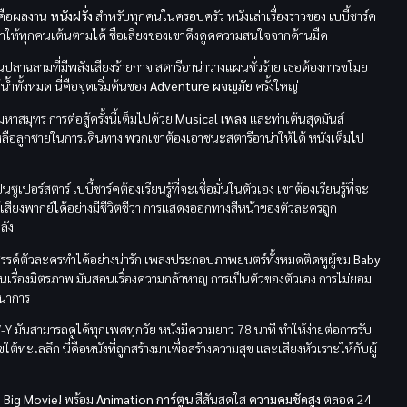
งคือผลงาน
หนังฝรั่ง
สำหรับทุกคนในครอบครัว หนังเล่าเรื่องราวของ เบบี้ชาร์ค
ำให้ทุกคนเต้นตามได้ ชื่อเสียงของเขาดึงดูดความสนใจจากด้านมืด
็นปลาฉลามที่มีพลังเสียงร้ายกาจ สตารีอาน่าวางแผนชั่วร้าย เธอต้องการขโมย
้ำทั้งหมด นี่คือจุดเริ่มต้นของ
Adventure ผจญภัย
ครั้งใหญ่
าสมุทร การต่อสู้ครั้งนี้เต็มไปด้วย
Musical เพลง
และท่าเต้นสุดมันส์
ลือลูกชายในการเดินทาง พวกเขาต้องเอาชนะสตารีอาน่าให้ได้ หนังเต็มไป
ร์สตาร์ เบบี้ชาร์คต้องเรียนรู้ที่จะเชื่อมั่นในตัวเอง เขาต้องเรียนรู้ที่จะ
เสียงพากย์ได้อย่างมีชีวิตชีวา การแสดงออกทางสีหน้าของตัวละครถูก
ลัง
างสรรค์ตัวละครทำได้อย่างน่ารัก เพลงประกอบภาพยนตร์ทั้งหมดติดหูผู้ชม
Baby
สอนเรื่องมิตรภาพ มันสอนเรื่องความกล้าหาญ การเป็นตัวของตัวเอง การไม่ยอม
ตนาการ
TV-Y มันสามารถดูได้ทุกเพศทุกวัย หนังมีความยาว 78 นาที ทำให้ง่ายต่อการรับ
ะเลลึก นี่คือหนังที่ถูกสร้างมาเพื่อสร้างความสุข และเสียงหัวเราะให้กับผู้
 Big Movie!
พร้อม
Animation การ์ตูน
สีสันสดใส
ความคมชัดสูง
ตลอด 24