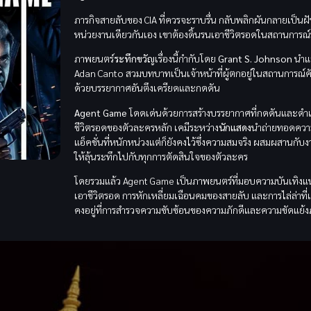
ภารกิจสายลับของ CIA ที่ควรจะราบรื่น กลับพลิกผันกลายเป็นฝัน
หน่วยงานเดียวกันเอง เขาต้องดิ้นรนเอาชีวิตรอดในสถานการณ์ที
ภาพยนตร์
ระทึกขวัญ
เรื่องนี้กำกับโดย
Grant S. Johnson
นำแส
Adan Canto สวมบทบาทเป็นเจ้าหน้าที่ผู้ตกอยู่ในสถานการณ์คับขั
ด้วยบรรยากาศอันตึงเครียดและกดดัน
Agent Game
โดดเด่นด้วยการสร้างบรรยากาศที่กดดันและดำเนินเ
ชีวิตรอดของตัวละครหลัก เคมีระหว่าง
นักแสดง
นำถ่ายทอดความไ
แอ็คชั่นที่หนักหน่วงแต่ก็ยังคงไว้ซึ่งความสมจริง ผสมผสานกั
ให้ลุ้นระทึกไปกับทุกการตัดสินใจของตัวละคร
โดยรวมแล้ว Agent Game เป็นภาพยนตร์ที่มอบความบันเทิงแนวแอ
เอาชีวิตรอด การหักเหลี่ยมเฉือนคมของสายลับ และการไล่ล่าที่เต็ม
คงอยู่ที่การสำรวจความซับซ้อนของความภักดีและความขัดแย้