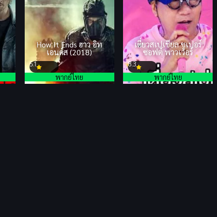
How It Ends ฮาว อิท
เดี่ยวสเปเชียล ซูเปอร์
เอนด์ส (2018)
ซอฟต์ พาวเวอร์
5.1
8.3
พากย์ไทย
พากย์ไทย