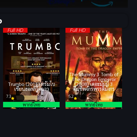
จ
Full HD
Full HD
The Mummy 3 Tomb of
The Dragon Emperor
Trumbo (2015) ทรัมโบ
(2008) เดอะมัมมี่ 3
เขียนฮอลลีวู้ดฉาว
คืนชีพจักรพรรดิมังกร
7.3
5.2
พากย์ไทย
พากย์ไทย