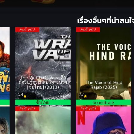
เรื่องอื่นๆที่น่าสนใ
Full HD
Full HD
The Wrath Of Vajra ศึก
้า
อัศวินวัชระถล่มวิหารนรก
The Voice of Hind
6)
[ซับไทย] (2013)
Rajab (2025)
5.4
7.7
ซับไทย
Soundtrack
Full HD
Full HD