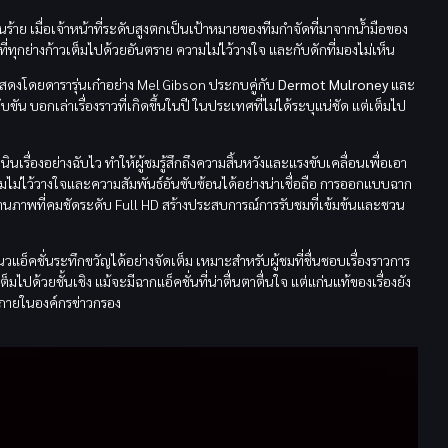
ร้าย เมื่อเจ้าหน้าที่ระดับสูงตกเป็นเป้าหมายของทีมกำจัดที่มาจากน้ำมือของ
่ทุกย่างก้าวเต็มไปด้วยอันตราย ความไม่ไว้วางใจ และกับดักที่มองไม่เห็น
ดงโดยดารารุ่นเก๋าอย่าง Mel Gibson ประกบคู่กับ
Dermot Mulroney
และ
น บอกเล่าเรื่องราวที่เกิดขึ้นในปี ในประเทศที่ไม่ได้ระบุแน่ชัด แต่เต็มไป
รื่องอย่างฉับไว ทำให้ผู้ชมรู้สึกถึงความสิ้นหวังและแรงขับเคลื่อนเพื่อเอา
ม่ไว้วางใจและความสัมพันธ์อันซับซ้อนได้อย่างน่าเชื่อถือ การออกแบบฉาก
บงานภาพที่คมชัดระดับ Full HD สร้างประสบการณ์การรับชมที่เข้มข้นและชวน
็คชั่นระทึกขวัญได้อย่างจัดเต็ม เหมาะสำหรับผู้ชมที่ชื่นชอบเรื่องราวการ
ไปด้วยชั้นเชิง แม้จะมีฉากแอ็คชั่นที่น่าตื่นตาตื่นใจ แต่แก่นแท้ของเรื่องยัง
งภายในองค์กรข่าวกรอง