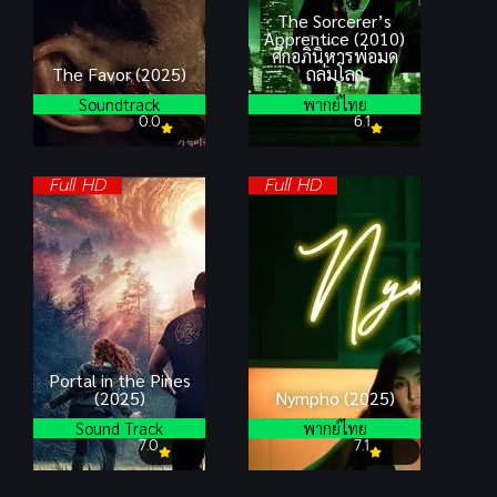
The Sorcerer’s
Apprentice (2010)
ศึกอภินิหารพ่อมด
The Favor (2025)
ถล่มโลก
Soundtrack
พากย์ไทย
0.0
6.1
Full HD
Full HD
Portal in the Pines
(2025)
Nympho (2025)
Sound Track
พากย์ไทย
7.0
7.1