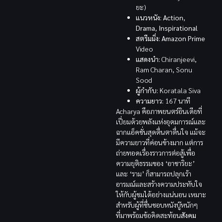
ยะ)
แนวหนัง:
Action
,
Drama
,
Inspirational
สตรีมมิ่ง:
Amazon Prime
Video
แสดงนำ:
Chiranjeevi,
Ram Charan, Sonu
Sood
ผู้กำกับ:
Koratala Siva
ความยาว:
167 นาที
Acharya คือภาพยนตร์อินเดียที่
เปี่ยมด้วยพลังแห่งอุดมการณ์และ
ฉากแอ็คชั่นสุดตื่นตาตื่นใจ แม้จะ
มีความยาวที่ค่อนข้างมาก แต่การ
ถ่ายทอดเรื่องราวการต่อสู้เพื่อ
ความยุติธรรมของ ‘อาชาริยะ’
และ ‘ราม’ ก็สามารถปลุกเร้า
อารมณ์และสร้างความประทับใจ
ให้กับผู้ชมได้อย่างแน่นอน เหมาะ
สำหรับผู้ที่ชื่นชอบหนังบู๊หนักๆ
ที่มาพร้อมข้อคิดสะท้อน
สังคม