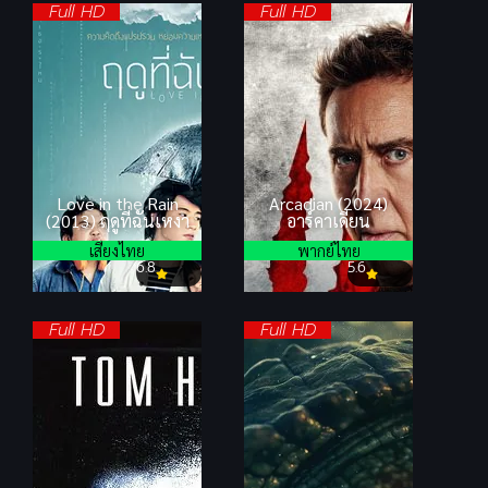
Full HD
Full HD
Love in the Rain
Arcadian (2024)
(2013) ฤดูที่ฉันเหงา
อาร์คาเดียน
เสียงไทย
พากย์ไทย
6.8
5.6
Full HD
Full HD