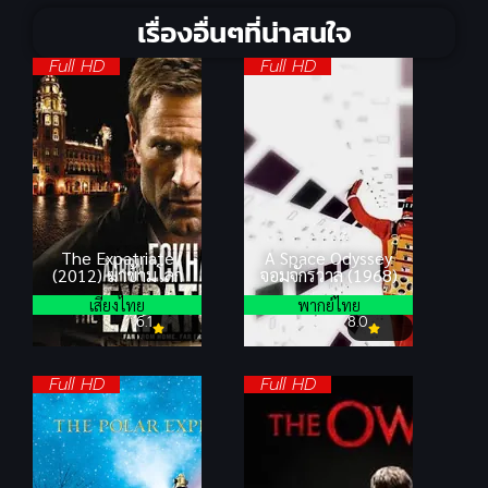
เรื่องอื่นๆที่น่าสนใจ
Full HD
Full HD
The Expatriate
A Space Odyssey
(2012) ฆ่าข้ามโลก
จอมจักรวาล (1968)
เสียงไทย
พากย์ไทย
6.1
8.0
Full HD
Full HD