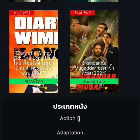
Full HD
Full HD
Diary of a Wimpy
Kid: The Long Haul
ไดอารี่ของเด็กไม่เอา
Sikandar Ka
ถ่าน 4: ตะลุยทริป
Muqaddar ชะตาข้า
ป่วน (2017)
ลิขิต (2024)
พากย์ไทย
Soundtrack
5.3
6.1
ประเภทหนัง
Action บู๊
Adaptation