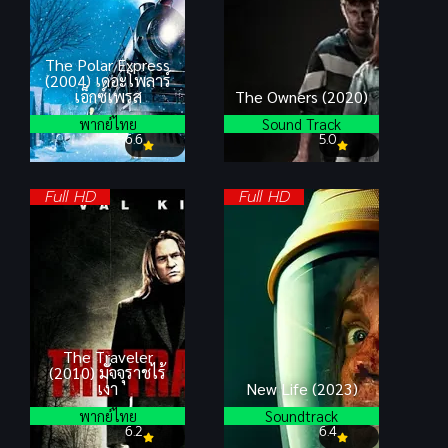
The Polar Express
(2004) เดอะโพลาร์
เอ็กซ์เพรส
The Owners (2020)
พากย์ไทย
Sound Track
6.6
5.0
Full HD
Full HD
The Traveler
(2010) มัจจุราชไร้
เงา
New Life (2023)
พากย์ไทย
Soundtrack
6.2
6.4