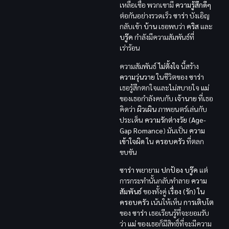
เหลือเชื่อ พวกเขามี
ความรู้สึกดีๆ
ต่อกันอย่างรวดเร็ว
ซาร่า
บังเอิญ
กลับเข้า
บ้าน
เธอพบว่า
คริส
และ
บรู๊ค
กำลังมีความสัมพันธ์ที่
เร่าร้อน
ความสัมพันธ์
ไม่ตั้งใจ
นี้สร้าง
ความวุ่นวาย
ในชีวิตของ
ซาร่า
เธอรู้สึกตกใจและไม่สบายใจ
แม่
ของเธอกำลังคบกับ
เจ้านาย
ที่เธอ
คิดว่า
ผิวเผิน
ภาพยนตร์เล่นกับ
ประเด็น
ความรักต่างวัย
(
Age-
Gap Romance
) มันเป็น
ความ
เข้าใจผิด
ใน
ครอบครัว
ที่ตลก
ขบขัน
ซาร่า
พยายาม
ปกป้อง
บรู๊ค
แต่
การกระทำนั้นกลับทำลาย
ความ
สัมพันธ์
ของทั้งคู่
เรื่อง (รัก) ใน
ครอบครัว
เน้นให้เห็น
การเติบโต
ของ
ซาร่า
เธอเรียนรู้ที่จะยอมรับ
ว่า
แม่
ของเธอก็มีสิทธิ์ที่จะมีความ