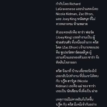
กำกับโดย
Richard
LaGravenese
และนำแสดงโดย
Nicole Kidman
,
Zac Efron
,
และ
Joey King
หนังสนุก
ที่ไม่
ควรพลาดชม
ห้ามพลาด
ตัวละครหลักคือ
ซาร่า ฟอร์ด
(
Joey King
) เธอทำงานเป็น
ผู้
ช่วยส่วนตัว
ที่เหนื่อยล้ามาก
คริส
โคล
(
Zac Efron
) เจ้านายของเธอ
คือ
ซูเปอร์สตาร์ฮอลลีวูด
ผู้
เอาแต่ใจและหลงตัวเอง
ซาร่า
จึง
ตัดสินใจลาออก
คริส
จึงมาที่
บ้าน
เพื่อขอร้องให้
เธอกลับไปทำงาน ที่นั่นเขาได้พบ
กับ
บรู๊ค ฮาร์วูด
(
Nicole
Kidman
) เธอคือ
แม่
ของ
ซาร่า
เธอเป็น
นักเขียน
ที่เพิ่งเป็น
ม่าย
เหตุการณ์ไม่คาดฝันก็เกิดขึ้น
บรู๊ค
กับ
คริส
มีเคมีเข้ากันอย่าง