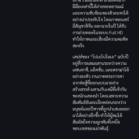
ฝีมือเหล่านี้ได้ถ่ายทอดอารมณ์
และความซับซ้อนของตัวละครได้
อย่างน่าประทับใจ โดยภาพยนตร์
มีสัญชาติจีน ออกฉายในปี ได้รับ
การถ่ายทอดในระบบ Full HD
ทำให้ภาพและเสียงมีความคมชัด
สมจริง.
เสน่ห์ของ “โปเยโปโลเย” ฉบับปี
อยู่ที่การผสมผสานระหว่างความ
แฟนตาซี, แอ็คชั่น, และ
ดราม่า
ได้
อย่างลงตัว งานภาพตระการตา
ฉากต่อสู้ที่ออกแบบมาอย่าง
สร้างสรรค์ ผสานกับเคมีที่เข้ากัน
ของนักแสดงนำ โดยเฉพาะความ
สัมพันธ์อันละเอียดอ่อนระหว่าง
มนุษย์และปีศาจที่ถูกนำเสนอออก
มาได้อย่างลึกซึ้ง ทำให้ผู้ชมได้
สัมผัสถึงความผูกพันที่เหนือ
ขอบเขตของเผ่าพันธุ์.