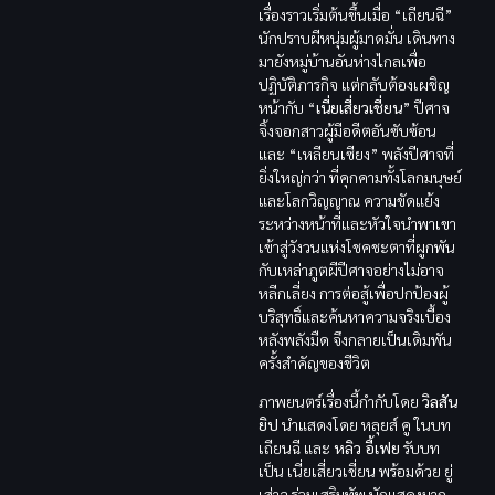
เรื่องราวเริ่มต้นขึ้นเมื่อ “เถียนฉี”
นักปราบผีหนุ่มผู้มาดมั่น เดินทาง
มายังหมู่บ้านอันห่างไกลเพื่อ
ปฏิบัติภารกิจ แต่กลับต้องเผชิญ
หน้ากับ “
เนี่ยเสี่ยวเชี่ยน
” ปีศาจ
จิ้งจอกสาวผู้มีอดีตอันซับซ้อน
และ “เหลียนเซียง” พลังปีศาจที่
ยิ่งใหญ่กว่า ที่คุกคามทั้งโลกมนุษย์
และโลกวิญญาณ ความขัดแย้ง
ระหว่างหน้าที่และหัวใจนำพาเขา
เข้าสู่วังวนแห่งโชคชะตาที่ผูกพัน
กับเหล่าภูตผีปีศาจอย่างไม่อาจ
หลีกเลี่ยง การต่อสู้เพื่อปกป้องผู้
บริสุทธิ์และค้นหาความจริงเบื้อง
หลังพลังมืด จึงกลายเป็นเดิมพัน
ครั้งสำคัญของชีวิต
ภาพยนตร์เรื่องนี้กำกับโดย
วิลสัน
ยิป
นำแสดงโดย หลุยส์ คู ในบท
เถียนฉี และ
หลิว อี้เฟย
รับบท
เป็น เนี่ยเสี่ยวเชี่ยน พร้อมด้วย ยู่
เส่าฉ ร่วมเสริมทัพ นักแสดงมาก