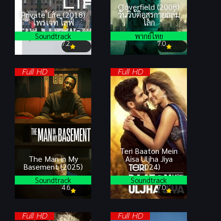
Cloverfield (2008)
Private Life (2018)
วันวิบัติอสูรกายถล่ม
ไพรเวท ไลฟ์
โลก
Soundtrack
พากย์ไทย
7.2
7.0
Full HD
Full HD
Teri Baaton Mein
The Man in My
Aisa Uljha Jiya
Basement (2025)
(2024)
Soundtrack
Soundtrack
4.6
7.0
Full HD
Full HD