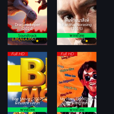
พันท้ายนรสิงห์
Dragonkeeper
Panthai Norasing
(2024)
(2015)
Soundtrack
พากย์ไทย
5.7
7.5
Full HD
Full HD
Bee Movie (2007)
My Hero (1990) คน
ผึ้งน้อยหัวใจบิ๊ก
อยากหญ่ายส์
พากย์ไทย
พากย์ไทย
6.1
5.7