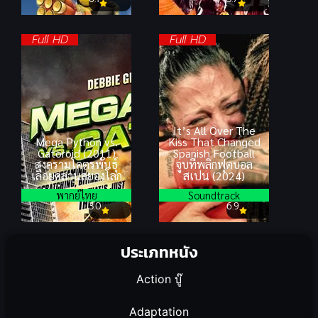
Full HD
Full HD
It’s All Over The
Mega Python vs.
Kiss That Changed
Gatoroid (2011)
Spanish Football
สงครามโคตรพันธุ์
จูบที่พลิกฟุตบอล
เลื้อยคลานสยองโลก
สเปน (2024)
พากย์ไทย
Soundtrack
3.0
6.9
ประเภทหนัง
Action บู๊
Adaptation