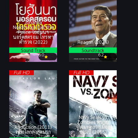
Johanna
Nordstrom Call the
Police โยฮันนา
นอร์ดสตรอม โทรหา
ตำรวจ (2022)
Reagan (2024)
Sound Track
Soundtrack
6.0
6.2
Full HD
Full HD
Navy Seals vs
Zombies หน่วย
Abduction (2011)
จู่โจมทะลวงเมือง
พลิกโลกล่าสุดนรก
ซอมบี้ (2015)