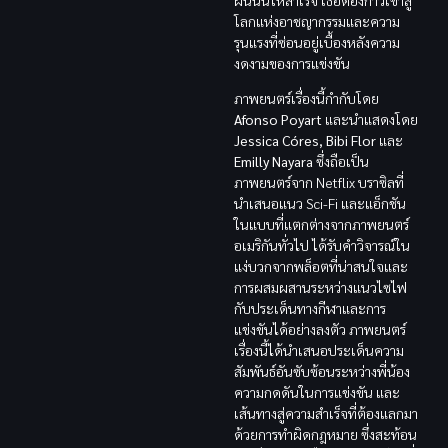
ฝันนั้นให้สำเร็จ เธอต้องก้าวเข้าสู่
โลกแห่งอาชญากรรมและความ
รุนแรงที่ซ่อนอยู่เบื้องหลังความ
งดงามของการแข่งขัน
ภาพยนตร์เรื่องนี้กำกับโดย
Afonso Poyart
และนำแสดงโดย
Jessica Córes, Bibi Flor
และ
Emilly Nayara
ซึ่งถือเป็น
ภาพยนตร์จาก Netflix บราซิลที่
นำเสนอแนว Sci-Fi และแอ็กชัน
ในแบบที่แตกต่างจากภาพยนตร์
อเมริกันทั่วไป ได้รับคำวิจารณ์ใน
แง่บวกจากพล็อตที่น่าสนใจและ
การผสมผสานระหว่างแนวไซไฟ
กับประเด็นทางกีฬาและการ
แข่งขันได้อย่างลงตัว ภาพยนตร์
เรื่องนี้ได้นำเสนอประเด็นความ
สัมพันธ์อันซับซ้อนระหว่างพี่น้อง
ความกดดันในการแข่งขัน และ
เส้นทางสู่ความสำเร็จที่ต้องแลกมา
ด้วยการทำผิดกฎหมาย ซึ่งสะท้อน