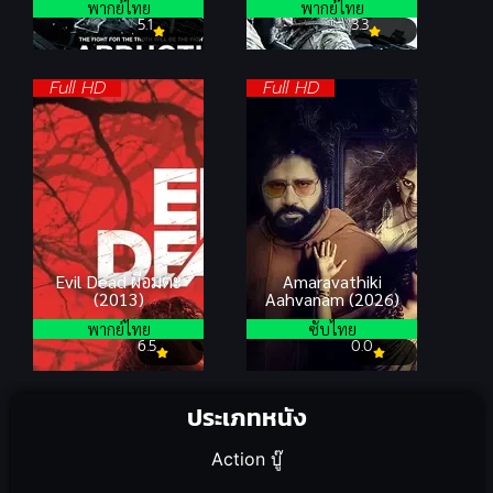
พากย์ไทย
พากย์ไทย
5.1
3.3
Full HD
Full HD
Evil Dead ผีอมตะ
Amaravathiki
(2013)
Aahvanam (2026)
พากย์ไทย
ซับไทย
6.5
0.0
ประเภทหนัง
Action บู๊