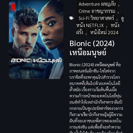
Adventure ผจญภัย
,
Crime อาชญากรรม
,
Sci-Fi วิทยาศาสตร์
,
ดู
หนัง NETFLIX
,
หนัง
ฝรั่ง
,
หนังใหม่ 2024
Bionic (2024)
เหนือมนุษย์
Bionic (2024) เหนือมนุษย์
คือ
ภาพยนตร์แอ็กชัน-ไซไฟจาก
บราซิลที่จะพาคุณไปสำรวจโลก
อนาคตที่เต็มไปด้วยเทคโนโลยี
ล้ำสมัย เรื่องราวเริ่มต้นขึ้นเมื่อ
ความก้าวหน้าของเทคโนโลยีหุ่น
ยนต์ทำให้เหล่านักกีฬาพาราลิมปิ
กกลายเป็นซูเปอร์สตาร์ของวงการ
กีฬา
มาเรีย
นักกีฬาหญิงผู้มีความ
ฝันที่จะเอาชนะพี่สาวของเธอใน
การแข่งขัน แต่เพื่อที่จะทำความ